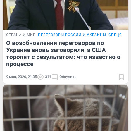
СТРАНА И МИР
ПЕРЕГОВОРЫ РОССИИ И УКРАИНЫ
СПЕЦОПЕР
О возобновлении переговоров по
Украине вновь заговорили, а США
торопят с результатом: что известно о
процессе
9 мая, 2026, 21:35
311
Обсудить