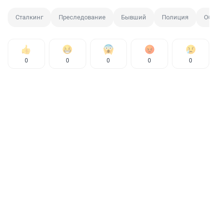
Сталкинг
Преследование
Бывший
Полиция
Общ
0
0
0
0
0