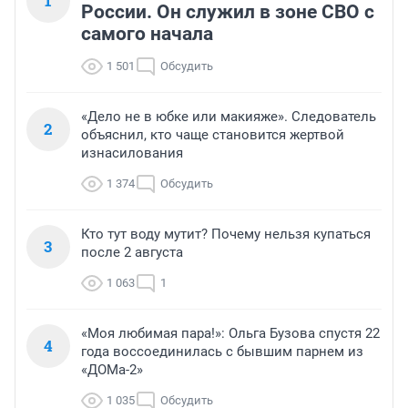
1
России. Он служил в зоне СВО с
самого начала
1 501
Обсудить
«Дело не в юбке или макияже». Следователь
2
объяснил, кто чаще становится жертвой
изнасилования
1 374
Обсудить
Кто тут воду мутит? Почему нельзя купаться
3
после 2 августа
1 063
1
«Моя любимая пара!»: Ольга Бузова спустя 22
4
года воссоединилась с бывшим парнем из
«ДОМа-2»
1 035
Обсудить