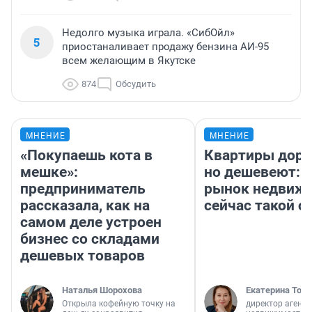
Недолго музыка играла. «СибОйл»
5
приостаналивает продажу бензина АИ-95
всем желающим в Якутске
874
Обсудить
МНЕНИЕ
МНЕНИЕ
«Покупаешь кота в
Квартиры дор
мешке»:
но дешевеют: 
предприниматель
рынок недвиж
рассказала, как на
сейчас такой 
самом деле устроен
бизнес со складами
дешевых товаров
Наталья Шорохова
Екатерина Торо
Открыла кофейную точку на
директор агентс