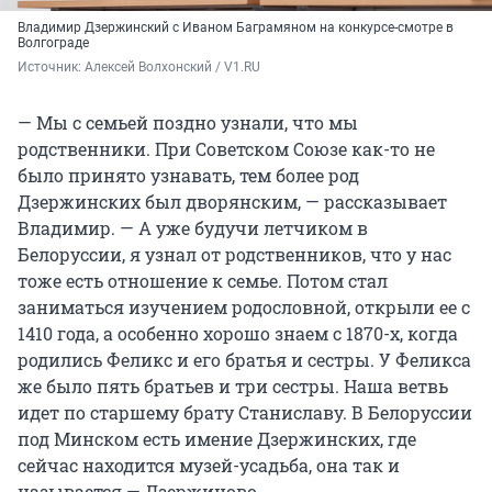
Владимир Дзержинский с Иваном Баграмяном на конкурсе-смотре в
Волгограде
Источник: 
Алексей Волхонский / V1.RU
— Мы с семьей поздно узнали, что мы
родственники. При Советском Союзе как-то не
было принято узнавать, тем более род
Дзержинских был дворянским, — рассказывает
Владимир. — А уже будучи летчиком в
Белоруссии, я узнал от родственников, что у нас
тоже есть отношение к семье. Потом стал
заниматься изучением родословной, открыли ее с
1410 года, а особенно хорошо знаем с 1870-х, когда
родились Феликс и его братья и сестры. У Феликса
же было пять братьев и три сестры. Наша ветвь
идет по старшему брату Станиславу. В Белоруссии
под Минском есть имение Дзержинских, где
сейчас находится музей-усадьба, она так и
называется — Дзержиново.