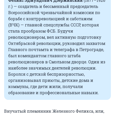
Феликс Эдмундович Дзержинский
(1877–1926
г.) — создатель и бессменный председатель
Всероссийской чрезвычайной комиссии по
борьбе с контрреволюцией и саботажем
(ВЧК) — главной спецслужбы СССР, которая
стала прообразом ФСБ. Будучи
революционером, вел активную подготовку
Октябрьской революции, руководил захватом
Главного почтамта и телеграфа в Петрограде,
был комендантом главного штаба
революционеров в Смольном дворце. Один из
наиболее значимых деятелей революции.
Боролся с детской беспризорностью,
организовывал приюты, детские дома и
коммуны, где дети жили, получали
образование и профессиональные навыки.
Внучатый племянник Железного Феликса, или,