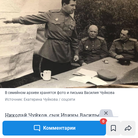
В семейном архиве хранятся фото и письма Василия Чуйкова
Источник: 
Екатерина Чуйкова / соцсети
Николай Чуйков, сын Ирины Васильевны
Чуйковой, средней дочери отстоявшего
0
Комментарии
Сталинград маршала Василия Чуйкова, считал
большой честью и своим долгом пойти по стопам