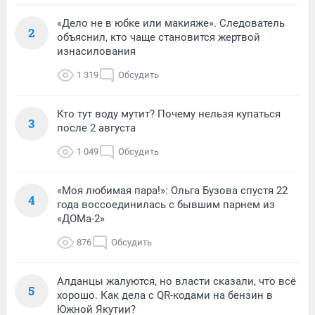
«Дело не в юбке или макияже». Следователь
2
объяснил, кто чаще становится жертвой
изнасилования
1 319
Обсудить
Кто тут воду мутит? Почему нельзя купаться
3
после 2 августа
1 049
Обсудить
«Моя любимая пара!»: Ольга Бузова спустя 22
4
года воссоединилась с бывшим парнем из
«ДОМа-2»
876
Обсудить
Алданцы жалуются, но власти сказали, что всё
5
хорошо. Как дела с QR-кодами на бензин в
Южной Якутии?