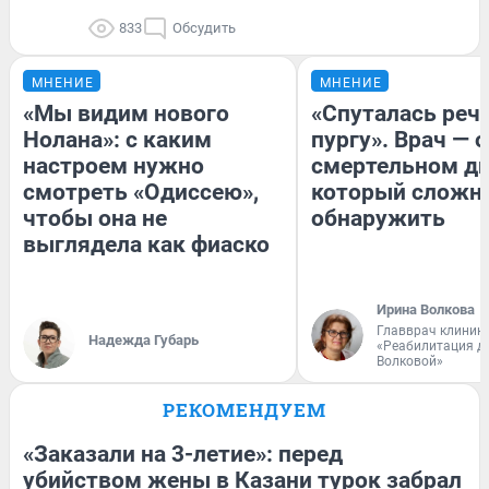
833
Обсудить
МНЕНИЕ
МНЕНИЕ
«Мы видим нового
«Спуталась речь
Нолана»: с каким
пургу». Врач — о
настроем нужно
смертельном ди
смотреть «Одиссею»,
который сложн
чтобы она не
обнаружить
выглядела как фиаско
Ирина Волкова
Главврач клиник
Надежда Губарь
«Реабилитация д
Волковой»
РЕКОМЕНДУЕМ
«Заказали на 3-летие»: перед
убийством жены в Казани турок забрал