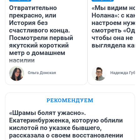
Отвратительно
«Мы видим нов
прекрасно, или
Нолана»: с как
История без
настроем нужн
счастливого конца.
смотреть «Оди
Посмотрели первый
чтобы она не
якутский короткий
выглядела как
метр о домашнем
насилии
Ольга Донская
Надежда Губар
РЕКОМЕНДУЕМ
«Шрамы болят ужасно».
Екатеринбурженка, которую облили
кислотой по указке бывшего,
рассказала о своем восстановлении