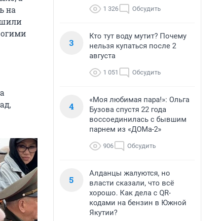
ь на
1 326
Обсудить
, шили
рогими
Кто тут воду мутит? Почему
3
нельзя купаться после 2
августа
1 051
Обсудить
да
«Моя любимая пара!»: Ольга
ад,
4
Бузова спустя 22 года
воссоединилась с бывшим
парнем из «ДОМа-2»
906
Обсудить
Алданцы жалуются, но
5
власти сказали, что всё
хорошо. Как дела с QR-
кодами на бензин в Южной
Якутии?