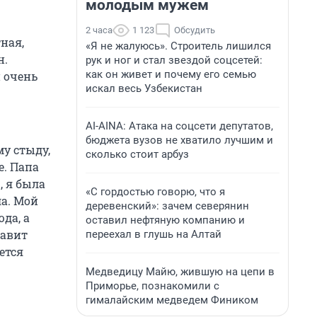
молодым мужем
2 часа
1 123
Обсудить
ная,
«Я не жалуюсь». Строитель лишился
н.
рук и ног и стал звездой соцсетей:
как он живет и почему его семью
 очень
искал весь Узбекистан
AI-AINA: Атака на соцсети депутатов,
бюджета вузов не хватило лучшим и
му стыду,
сколько стоит арбуз
е. Папа
, я была
«С гордостью говорю, что я
ла. Мой
деревенский»: зачем северянин
да, а
оставил нефтяную компанию и
тавит
переехал в глушь на Алтай
ется
Медведицу Майю, жившую на цепи в
Приморье, познакомили с
гималайским медведем Фиником