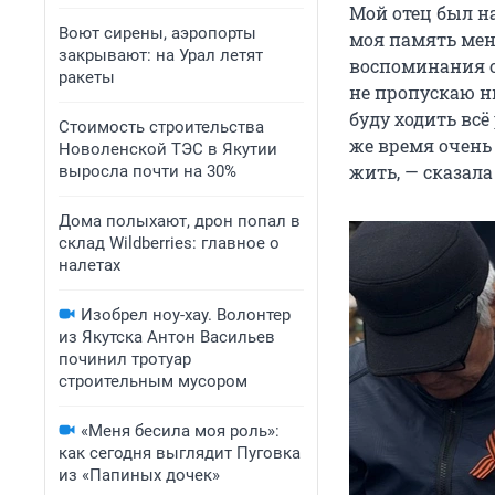
Мой отец был н
Воют сирены, аэропорты
моя память мен
закрывают: на Урал летят
воспоминания о 
ракеты
не пропускаю ни
буду ходить всё
Стоимость строительства
же время очень
Новоленской ТЭС в Якутии
жить, — сказала
выросла почти на 30%
Дома полыхают, дрон попал в
склад Wildberries: главное о
налетах
Изобрел ноу-хау. Волонтер
из Якутска Антон Васильев
починил тротуар
строительным мусором
«Меня бесила моя роль»:
как сегодня выглядит Пуговка
из «Папиных дочек»