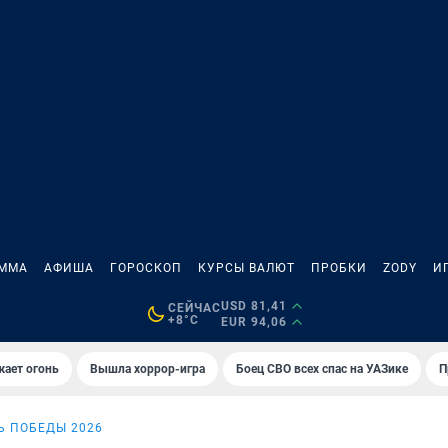
АММА
АФИША
ГОРОСКОП
КУРСЫ ВАЛЮТ
ПРОБКИ
ZODY
И
USD 81,41
СЕЙЧАС
+8°C
EUR 94,06
жает огонь
Вышла хоррор-игра
Боец СВО всех спас на УАЗике
П
Ь ПОБЕДЫ 2026