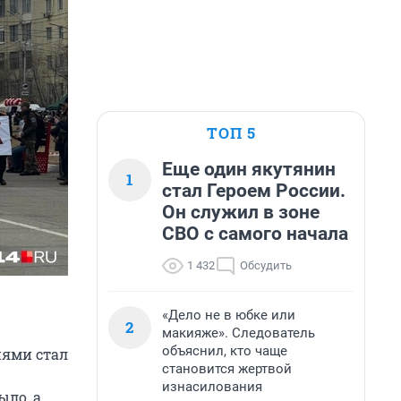
ТОП 5
Еще один якутянин
1
стал Героем России.
Он служил в зоне
СВО с самого начала
1 432
Обсудить
«Дело не в юбке или
2
макияже». Следователь
объяснил, кто чаще
ями стал
становится жертвой
изнасилования
ыло, а