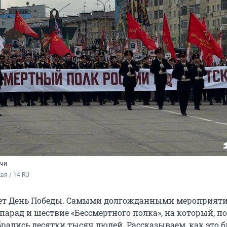
ячи
ая / 14.RU
ует День Победы. Самыми долгожданными мероприяти
арад и шествие «Бессмертного полка», на который, по
рались десятки тысяч людей. Рассказываем, как это б