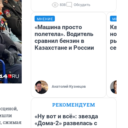
838
Обсудить
МНЕНИЕ
МНЕНИ
«Машина просто
Кварт
полетела». Водитель
но де
сравнил бензин в
рынок
Казахстане и России
сейча
Анатолий Кузнецов
РЕКОМЕНДУЕМ
 сценой,
ришли
«Ну вот и всё»: звезда
и, сжимая
«Дома-2» развелась с