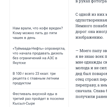
в руках фотогр
С одной из них 
одухотворенная 
Немного понабл
Нам врали, что кофе вреден?
дорог: она иног
Кому можно пить до пяти
изображению.
чашек в день
«Туймаада-Нефть» опровергла,
— Моего папу зв
что начала продавать дизель
я не знаю всех 
без ограничений на АЗС в
мне однажды ска
Якутске
молода и не сил
дед был поваром
В 100 г всего 23 ккал: три
рецепта с главным летним
отец строил пер
продуктом
переправу, а не
сначала. Слава 
Фестиваль вкусной еды в
получили ранен
третий раз пройдет в поселке
Кысыл-Сыре