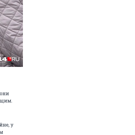
 они
ящим.
йне, у
ом