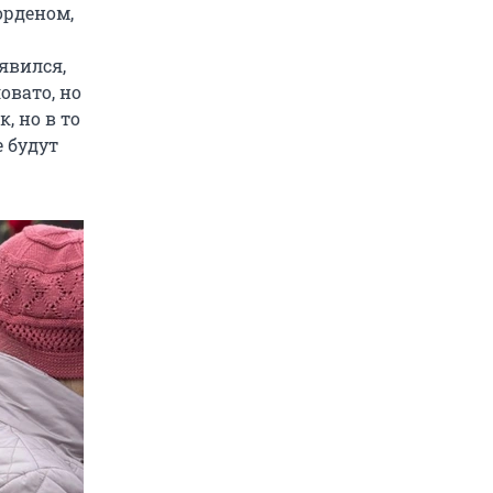
орденом,
явился,
овато, но
, но в то
 будут