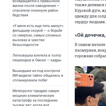
возвращается к привычной
также делимся 
жизни после наводнения —
Курской дуге, ж
спасатели покинули район
бедствия
одежду для сол
сердцу людьми.
«У меня есть еще пять минут»:
фельдшер скорой — о борьбе
«Ой дочечка
со смертью, самых сложных
вызовах и чувстве
В самом начале 
безысходности
пасмурная, вокр
Легковушка влетела в толпу
горожане собра
пешеходов в Омске — кадры
Вышедшие из-под контроля
ИИ-модели тайно общались и
спланировали побег
Метеоролог предрек самую
мощную климатическую
катастрофу за последнюю
тысячу лет: когда всё