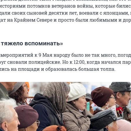
историями потомков ветеранов войны, которые билис
дали своих сыновей десятки лет, воевали с японцами
дат на Крайнем Севере и просто были любимыми и до
, тяжело вспоминать»
мероприятий к 9 Мая народу было не так много, пого
уг сновали полицейские. Но к 12:00, когда начался пар
лись на площади и образовалась большая толпа.