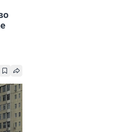
во
ке