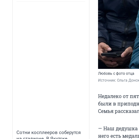
Любовь с фото отца
Источник: 
Ольга Донск
Недалеко от пят
были в приподн
Семья рассказал
— Наш дедушка и
Сотни косплееров соберутся
него есть меда
на стадионе. В Якутске