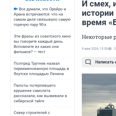
И смех, 
Все думали, что Орейро и
истории
Арана встречаются: что на
самом деле связывало самую
время «
горячую пару 90-х
Некоторые р
Эти фразы из советского кино
вы говорите каждый день.
Вспомните из каких они
9 мая 2026, 15:30
2
фильмов? — тест
Написать
Полпред Трутнев назвал
переименованную площадь в
Якутске площадью Ленина
Пилоты потерпевшего
крушение самолета
рассказали, как выживали в
сибирской тайге
Сквер строителей с