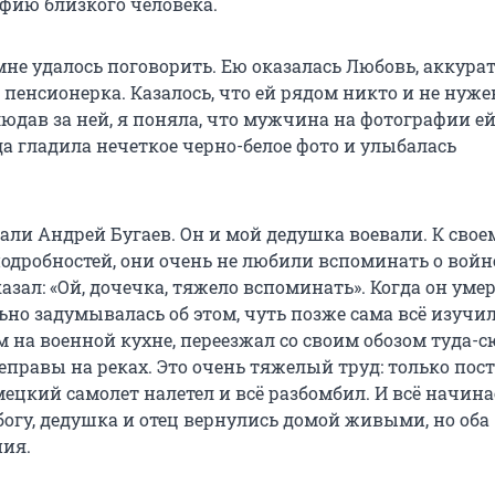
афию близкого человека.
мне удалось поговорить. Ею оказалась Любовь, аккурат
пенсионерка. Казалось, что ей рядом никто и не нуже
юдав за ней, я поняла, что мужчина на фотографии ей
да гладила нечеткое черно-белое фото и улыбалась
али Андрей Бугаев. Он и мой дедушка воевали. К свое
подробностей, они очень не любили вспоминать о войн
зал: «Ой, дочечка, тяжело вспоминать». Когда он умер
ьно задумывалась об этом, чуть позже сама всё изучи
 на военной кухне, переезжал со своим обозом туда-сю
еправы на реках. Это очень тяжелый труд: только пос
мецкий самолет налетел и всё разбомбил. И всё начина
богу, дедушка и отец вернулись домой живыми, но оба
ия.