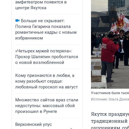
амфитеатром появится в
центре Якутска
Больше не скрывает:
Полина Гагарина показала
романтичные кадры с новым
избранником
«Четырех мужей потеряла»:
Прохор Шаляпин проболтался
о новой возлюбленной
Кому признаются в любви, а
кому разобьют сердце:
любовный гороскоп на август
Участников были тыс
Множество сайтов враз стали
Источник: 
Ольга Донск
недоступны: массовый сбой
произошел в Рунете
Якутск праздн
традиционный п
Верхоянский улус
ощущениям, соб