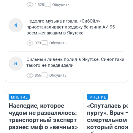
1 328
Обсудить
Недолго музыка играла. «СибОйл»
4
приостаналивает продажу бензина АИ-95
всем желающим в Якутске
973
Обсудить
Сильный ливень полил в Якутске. Синоптики
5
такого не предвидели
856
Обсудить
МНЕНИЕ
МНЕНИЕ
Наследие, которое
«Спуталась реч
чудом не развалилось:
пургу». Врач — 
транспортный эксперт
смертельном д
разнес миф о «вечных»
который слож