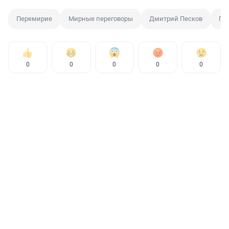
Перемирие
Мирные переговоры
Дмитрий Песков
Па
0
0
0
0
0