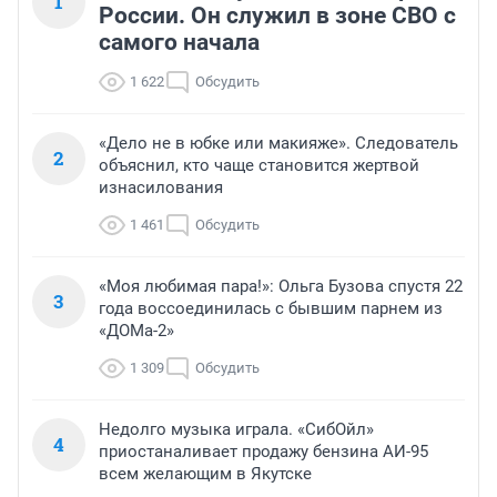
1
России. Он служил в зоне СВО с
самого начала
1 622
Обсудить
«Дело не в юбке или макияже». Следователь
2
объяснил, кто чаще становится жертвой
изнасилования
1 461
Обсудить
«Моя любимая пара!»: Ольга Бузова спустя 22
3
года воссоединилась с бывшим парнем из
«ДОМа-2»
1 309
Обсудить
Недолго музыка играла. «СибОйл»
4
приостаналивает продажу бензина АИ-95
всем желающим в Якутске