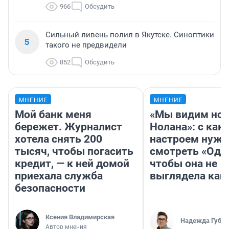
966
Обсудить
Сильный ливень полил в Якутске. Синоптики
5
такого не предвидели
852
Обсудить
МНЕНИЕ
МНЕНИЕ
Мой банк меня
«Мы видим нов
бережет. Журналист
Нолана»: с как
хотела снять 200
настроем нужн
тысяч, чтобы погасить
смотреть «Оди
кредит, — к ней домой
чтобы она не
приехала служба
выглядела как
безопасности
Ксения Владимирская
Надежда Губар
Автор мнения