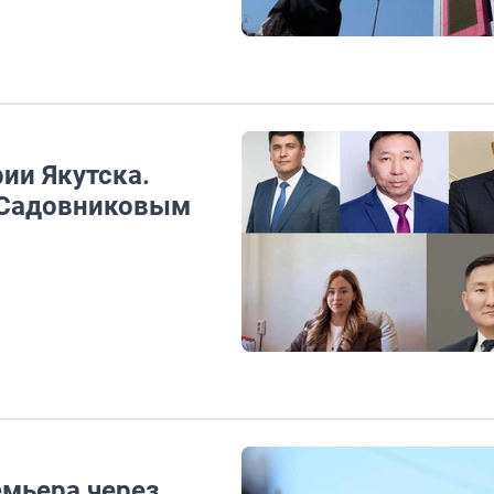
ии Якутска.
с Садовниковым
емьера через