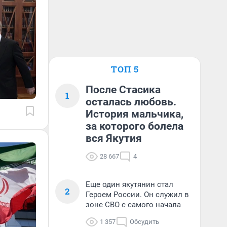
ТОП 5
После Стасика
1
осталась любовь.
История мальчика,
за которого болела
вся Якутия
28 667
4
Еще один якутянин стал
2
Героем России. Он служил в
зоне СВО с самого начала
1 357
Обсудить