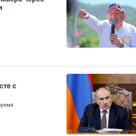
и
сте с
время