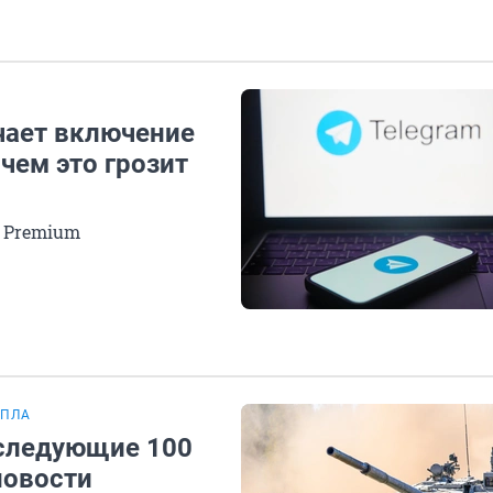
чает включение
чем это грозит
m Premium
БПЛА
 следующие 100
новости