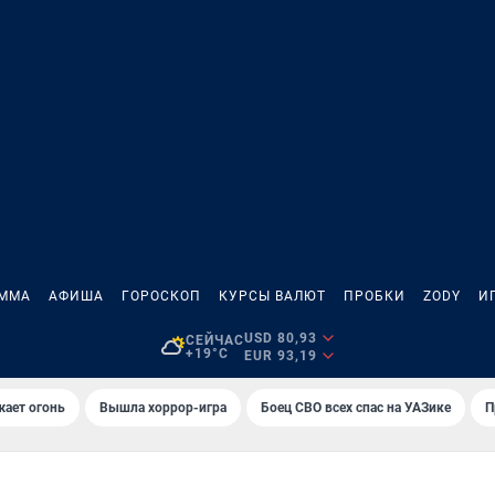
АММА
АФИША
ГОРОСКОП
КУРСЫ ВАЛЮТ
ПРОБКИ
ZODY
И
USD 80,93
СЕЙЧАС
+19°C
EUR 93,19
жает огонь
Вышла хоррор-игра
Боец СВО всех спас на УАЗике
П