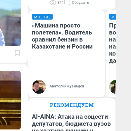
811
Обсудить
МНЕНИЕ
МНЕНИЕ
«Машина просто
Продаш
полетела». Водитель
возьмут
сравнил бензин в
нам го
Казахстане и России
налого
коснет
даже р
Анатолий Кузнецов
Ан
РЕКОМЕНДУЕМ
AI-AINA: Атака на соцсети
депутатов, бюджета вузов
не хватило лучшим и