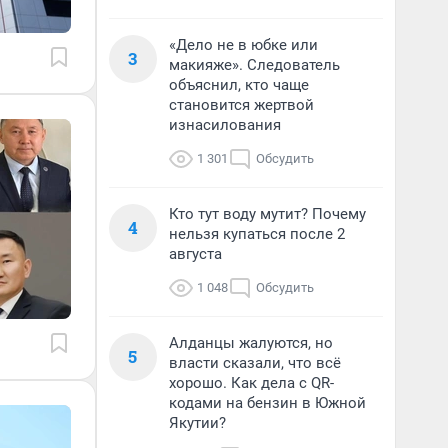
«Дело не в юбке или
3
макияже». Следователь
объяснил, кто чаще
становится жертвой
изнасилования
1 301
Обсудить
Кто тут воду мутит? Почему
4
нельзя купаться после 2
августа
1 048
Обсудить
Алданцы жалуются, но
5
власти сказали, что всё
хорошо. Как дела с QR-
кодами на бензин в Южной
Якутии?