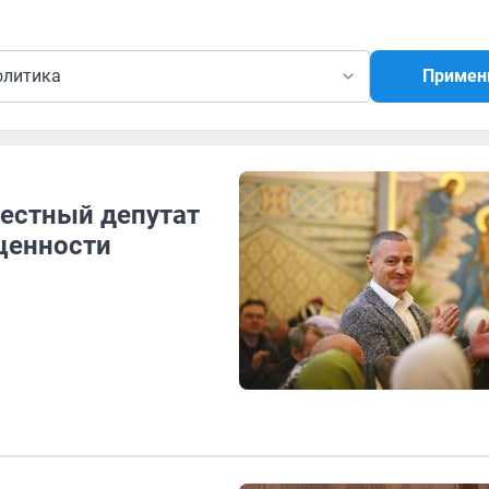
олитика
Примен
вестный депутат
ценности