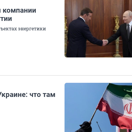
м компании
утии
ъектах энергетики
Украине: что там