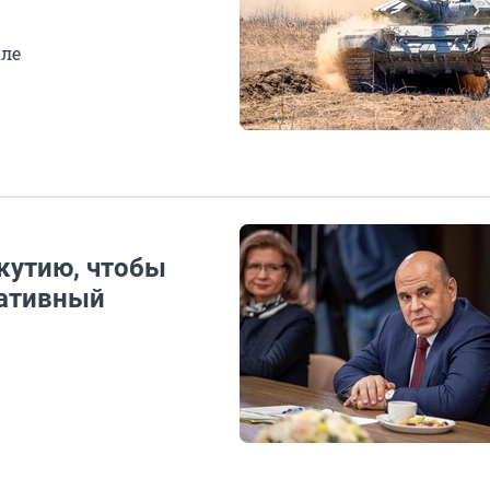
але
кутию, чтобы
еативный