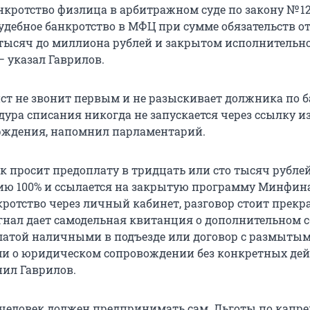
анкротство физлица в арбитражном суде по закону № 1
судебное банкротство в МФЦ при сумме обязательств о
тысяч до миллиона рублей и закрытом исполнительн
— указал Гаврилов.
т не звонит первым и не разыскивает должника по б
дура списания никогда не запускается через ссылку и
рждения, напомнил парламентарий.
к просит предоплату в тридцать или сто тысяч рублей
ию 100% и ссылается на закрытую программу Минфин
кротство через личный кабинет, разговор стоит прек
игнал дает самодельная квитанция о дополнительном с
латой наличными в подъезде или договор с размыты
и о юридическом сопровождении без конкретных дей
нил Гаврилов.
человек должен предпринимать сам. Льготы по капр