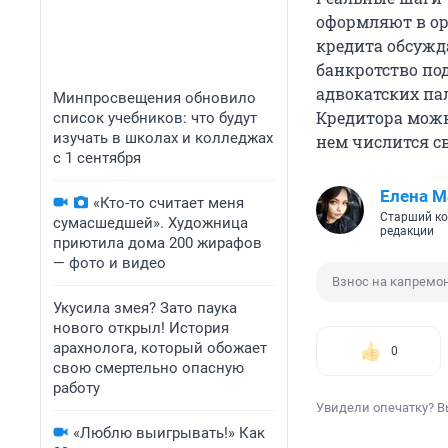
оформляют в ор
кредита обсужд
банкротство по
адвокатских па
Минпросвещения обновило
Кредитора можно
список учебников: что будут
изучать в школах и колледжах
нем числится с
с 1 сентября
Елена М
«Кто-то считает меня
Старший ко
сумасшедшей». Художница
редакции
приютила дома 200 жирафов
— фото и видео
Взнос на капремо
Укусила змея? Зато паука
нового открыл! История
арахнолога, который обожает
0
свою смертельно опасную
работу
Увидели опечатку? В
«Люблю выигрывать!» Как