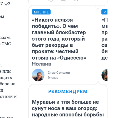
27-ФЗ
т
МНЕНИЕ
МНЕНИ
ом
«Никого нельзя
«Поку
победить». О чем
мешке
главный блокбастер
предп
азам.
этого года, который
расска
з СМС
бьет рекорды в
самом
прокате: честный
бизне
отзыв на «Одиссею»
дешев
Нолана
,
а или
Стас Соколов
ращать
Эксперт
боре на
ми
РЕКОМЕНДУЕМ
ствий и
Муравьи и тля больше не
сунут носа в ваш огород:
народные способы борьбы
емонту