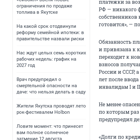
платежки за воз
ограничения по продаже
РФ — никакого 
топлива в Якутске
собственников к
готовится», — п
На какой срок отодвинули
реформу семейной ипотеки: в
правительстве назвали риски
Обязанность пл
и привязана к 
Нас ждут целых семь коротких
переходит к но
рабочих недель: график на
взносов получа
2027 год
России и СССР, 
лет после ввод
Врач предупредил о
смертельной опасности на
инвалидам I и I
даче: что нельзя делать в саду
Не менее опасе
Жители Якутска проводят лето
по которым раз
рок-фестивалем Holbon
предупредил деп
Ловите момент: что принесет
вам полное солнечное
«Долги по кред
затмение 12 августа