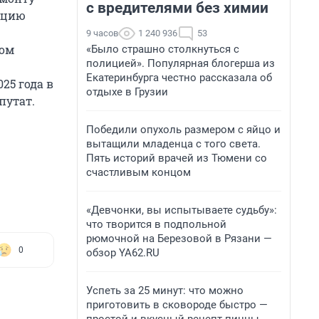
с вредителями без химии
ацию
9 часов
1 240 936
53
ром
«Было страшно столкнуться с
полицией». Популярная блогерша из
Екатеринбурга честно рассказала об
25 года в
отдыхе в Грузии
путат.
Победили опухоль размером с яйцо и
вытащили младенца с того света.
Пять историй врачей из Тюмени со
счастливым концом
«Девчонки, вы испытываете судьбу»:
что творится в подпольной
рюмочной на Березовой в Рязани —
0
обзор YA62.RU
Успеть за 25 минут: что можно
приготовить в сковороде быстро —