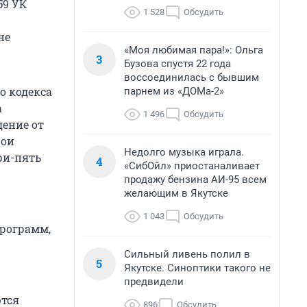
59 УК
1 528
Обсудить
не
«Моя любимая пара!»: Ольга
3
Бузова спустя 22 года
воссоединилась с бывшим
о кодекса
парнем из «ДОМа-2»
а
1 496
Обсудить
дение от
рои
Недолго музыка играла.
ри-пять
4
«СибОйл» приостаналивает
продажу бензина АИ-95 всем
желающим в Якутске
1 043
Обсудить
программ,
Сильный ливень полил в
5
Якутске. Синоптики такого не
предвидели
ются
896
Обсудить