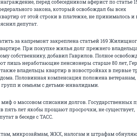
награждение, перед собеседником аферист по статье 1
федерального закона, который освобождал бы всех
вартир от этой строки в платежке, не принималось и 
ояснил депутат.
атить за капремонт закреплена статьей 169 Жилищног
квартире. При покупке жилья долг прежнего владельц
вому собственнику, добавил Гаврилов. Полное освобож
ют лишь неработающие пенсионеры старше 80 лет, Ге
а также владельцы квартир в новостройках в первые т
а дома. Половинная компенсация положена ветеранам,
I групп и семьям с детьми-инвалидами.
н миф о массовом списании долгов. Государственных 
 в пять лет якобы прощают просрочки, не существует,
утат в беседе с ТАСС.
итам, микрозаймам, ЖКХ, налогам и штрафам обнуля