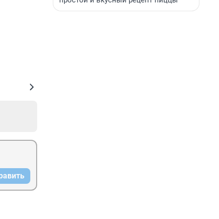
простой и вкусный рецепт пиццы
равить