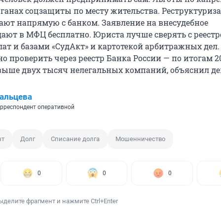
ганах соцзащиты по месту жительства. Реструктуриз
ают напрямую с банком. Заявление на внесудебное
дают в МФЦ бесплатно. Юриста лучше сверять с реест
лат и базами «СудАкт» и картотекой арбитражных дел.
 проверить через реестр Банка России — по итогам 20
выше двух тысяч нелегальных компаний, объяснил де
альцева
рреспондент оперативной
нт
Долг
Списание долга
Мошенничество
0
0
0
ыделите фрагмент и нажмите Ctrl+Enter