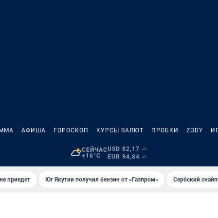
АММА
АФИША
ГОРОСКОП
КУРСЫ ВАЛЮТ
ПРОБКИ
ZODY
И
USD 82,17
СЕЙЧАС
+16°C
EUR 94,84
не приедет
Юг Якутии получил бензин от «Газпром»
Сербский снайп