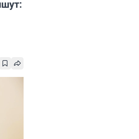
ишут: