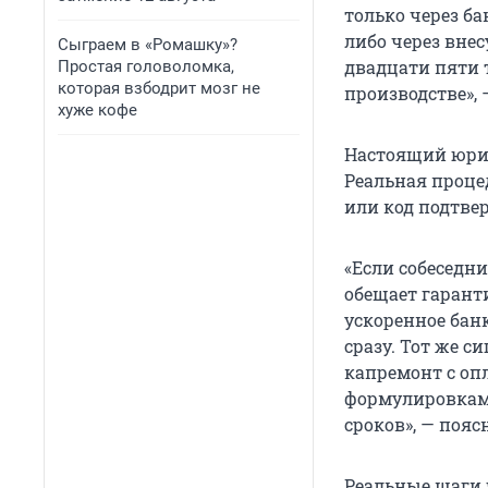
только через б
либо через вне
Сыграем в «Ромашку»?
двадцати пяти 
Простая головоломка,
которая взбодрит мозг не
производстве», 
хуже кофе
Настоящий юрис
Реальная проце
или код подтве
«Если собеседни
обещает гарант
ускоренное бан
сразу. Тот же с
капремонт с оп
формулировкам
сроков», — пояс
Реальные шаги 