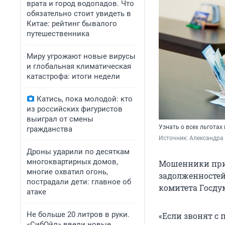
врата и город водопадов. Что
обязательно стоит увидеть в
Китае: рейтинг бывалого
путешественника
Миру угрожают новые вирусы
и глобальная климатическая
катастрофа: итоги недели
Катись, пока молодой: кто
из российских фигуристов
выиграл от смены
Узнать о всех льгота
гражданства
Источник: 
Александра
Дроны ударили по десяткам
многоквартирных домов,
Мошенники прид
многие охватил огонь,
задолженностей
пострадали дети: главное об
комитета Госду
атаке
Не больше 20 литров в руки.
«Если звонят с
«СибОйл» ввели новые