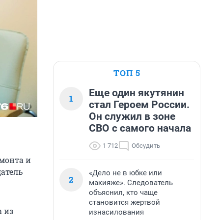
ТОП 5
Еще один якутянин
1
стал Героем России.
Он служил в зоне
СВО с самого начала
1 712
Обсудить
монта и
датель
«Дело не в юбке или
2
макияже». Следователь
объяснил, кто чаще
становится жертвой
 из
изнасилования