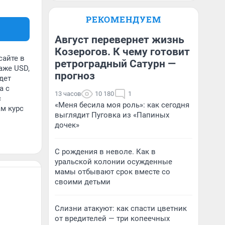
РЕКОМЕНДУЕМ
Август перевернет жизнь
Козерогов. К чему готовит
сайте в
ретроградный Сатурн —
аже USD,
прогноз
дет
а с
13 часов
10 180
1
с
«Меня бесила моя роль»: как сегодня
ам курс
выглядит Пуговка из «Папиных
дочек»
С рождения в неволе. Как в
уральской колонии осужденные
мамы отбывают срок вместе со
своими детьми
Слизни атакуют: как спасти цветник
от вредителей — три копеечных