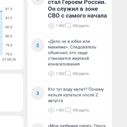
стал Героем России.
Он служил в зоне
СВО с самого начала
1 492
Обсудить
«Дело не в юбке или
2
макияже». Следователь
объяснил, кто чаще
становится жертвой
изнасилования
1 362
Обсудить
Кто тут воду мутит? Почему
3
нельзя купаться после 2
августа
1 061
Обсудить
«Моя любимая пара!»: Ольга