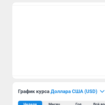
График курса
доллара США (USD)
Неделя
Месяц
Год
Всё в