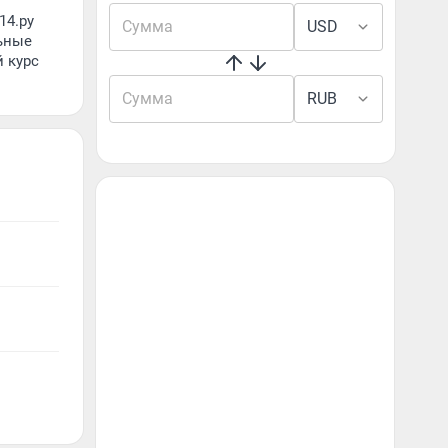
14.ру
USD
ьные
й курс
RUB