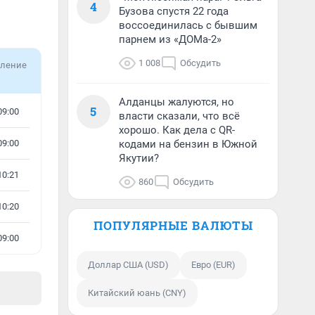
4
Бузова спустя 22 года
воссоединилась с бывшим
парнем из «ДОМа-2»
1 008
Обсудить
ление
Алданцы жалуются, но
5
09:00
власти сказали, что всё
хорошо. Как дела с QR-
09:00
кодами на бензин в Южной
Якутии?
10:21
860
Обсудить
10:20
ПОПУЛЯРНЫЕ ВАЛЮТЫ
09:00
Доллар США (USD)
Евро (EUR)
Китайский юань (CNY)