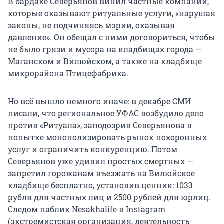
В бардаке Северьянов винил частные компании,
которые оказывают ритуальные услуги, «нарушая
законы, не подчиняясь мэрии, оказывая
давление». Он обещал с ними договориться, чтобы
не было грязи и мусора на кладбищах города —
Маганском и Вилюйском, а также на кладбище
микрорайона Птицефабрика.
Но всё вышло немного иначе: в декабре СМИ
писали, что региональное УФАС возбудило дело
против «Ритуала», заподозрив Северьянова в
попытке монополизировать рынок похоронных
услуг и ограничить конкуренцию. Потом
Северьянов уже удивил простых смертных —
запретил горожанам въезжать на Вилюйское
кладбище бесплатно, установив ценник: 1033
рубля для частных лиц и 2500 рублей для юрлиц.
Следом паблик Nesakhalife в Instagram
(экстремистская организация, деятельность