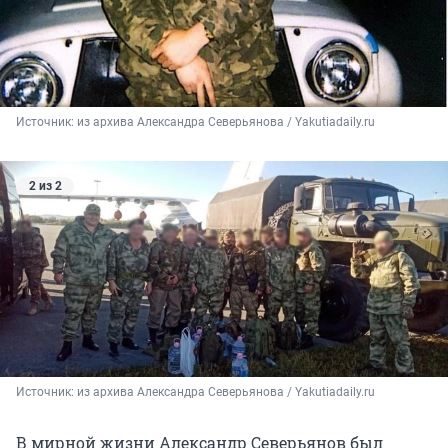
Источник: 
из архива Александра Северьянова / Yakutiadaily.ru
2 из 2
Источник: 
из архива Александра Северьянова / Yakutiadaily.ru
В мирной жизни Александр Северьянов был