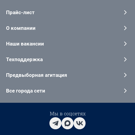
Прайс-лист
О компании
Наши вакансии
Техподдержка
Предвыборная агитация
Все города сети
Мы в соцсетях