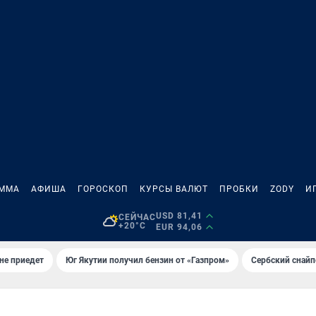
АММА
АФИША
ГОРОСКОП
КУРСЫ ВАЛЮТ
ПРОБКИ
ZODY
И
USD 81,41
СЕЙЧАС
+20°C
EUR 94,06
не приедет
Юг Якутии получил бензин от «Газпром»
Сербский снайп