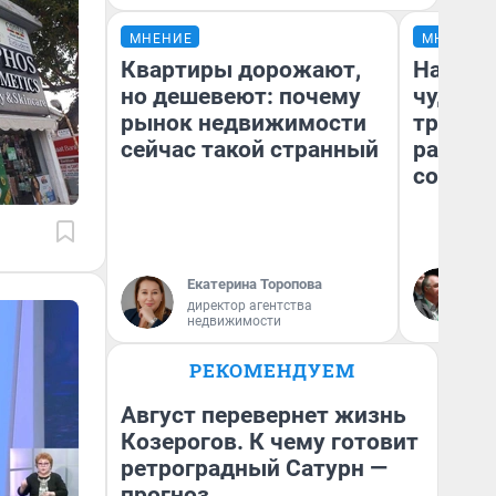
МНЕНИЕ
МНЕНИЕ
Квартиры дорожают,
Наслед
но дешевеют: почему
чудом 
рынок недвижимости
трансп
сейчас такой странный
разнес
советс
Ол
Екатерина Торопова
Бл
директор агентства
вл
недвижимости
би
РЕКОМЕНДУЕМ
Август перевернет жизнь
Козерогов. К чему готовит
ретроградный Сатурн —
прогноз