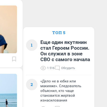
ТОП 5
Еще один якутянин
1
стал Героем России.
Он служил в зоне
СВО с самого начала
1 516
Обсудить
«Дело не в юбке или
2
макияже». Следователь
объяснил, кто чаще
становится жертвой
изнасилования