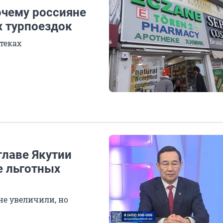
очему россияне
х турпоездок
теках
лаве Якутии
е льготных
не увеличили, но