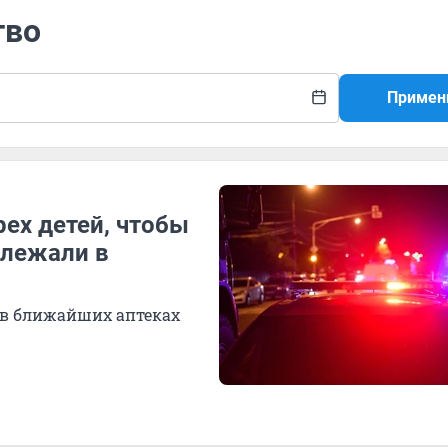
тво
Примен
ех детей, чтобы
ролежали в
в ближайших аптеках