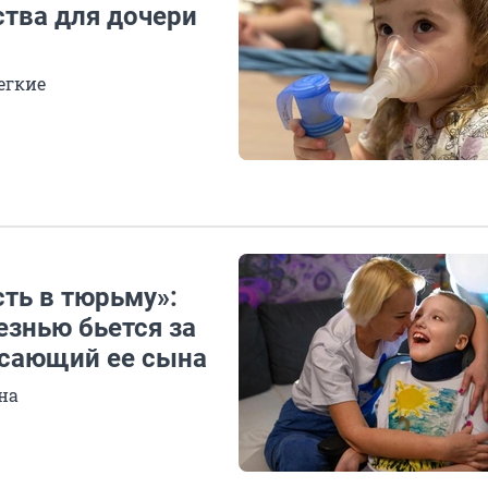
ства для дочери
егкие
сть в тюрьму»:
езнью бьется за
асающий ее сына
на