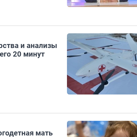
рства и анализы
его 20 минут
годетная мать