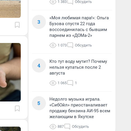
1 383
Обсудить
«Моя любимая пара!»: Ольга
3
Бузова спустя 22 года
воссоединилась с бывшим
парнем из «ДОМа-2»
1 073
Обсудить
Кто тут воду мутит? Почему
4
нельзя купаться после 2
августа
1 065
1
Недолго музыка играла.
5
«СибОйл» приостаналивает
продажу бензина АИ-95 всем
желающим в Якутске
887
Обсудить