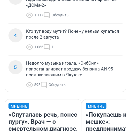
«ДОМа-2»
1 117
Обсудить
Кто тут воду мутит? Почему нельзя купаться
4
после 2 августа
1 065
1
Недолго музыка играла. «СибОйл»
5
приостаналивает продажу бензина АИ-95
всем желающим в Якутске
895
Обсудить
МНЕНИЕ
МНЕНИЕ
«Спуталась речь, понес
«Покупаешь ко
пургу». Врач — о
мешке»:
смертельном диагнозе,
предпринимат