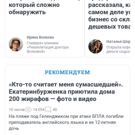
который сложно
рассказала, как
обнаружить
самом деле ус
бизнес со скл
дешевых това
Ирина Волкова
Наталья Шорох
Главврач клиники
«Реабилитация доктора
Открыла кофейн
Волковой»
деньги соцразв
РЕКОМЕНДУЕМ
«Кто-то считает меня сумасшедшей».
Екатеринбурженка приютила дома
200 жирафов — фото и видео
10 часов
14 054
40
На пляже под Геленджиком при атаке БПЛА погибли
преподаватель английского языка и ее 12-летняя
дочь