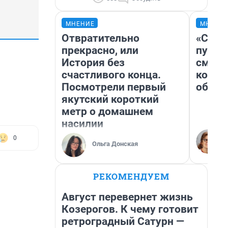
МНЕНИЕ
МНЕНИ
Отвратительно
«Спут
прекрасно, или
пургу»
История без
смерт
счастливого конца.
котор
Посмотрели первый
обнар
якутский короткий
метр о домашнем
насилии
0
Ольга Донская
РЕКОМЕНДУЕМ
Август перевернет жизнь
Козерогов. К чему готовит
ретроградный Сатурн —