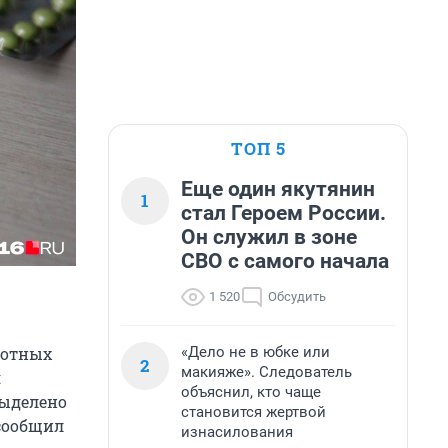
ТОП 5
Еще один якутянин
1
стал Героем России.
Он служил в зоне
СВО с самого начала
1 520
Обсудить
«Дело не в юбке или
готных
2
макияже». Следователь
я
объяснил, кто чаще
выделено
становится жертвой
 сообщил
изнасилования