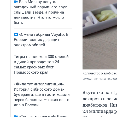
Всю Москву напугал
загадочный взрыв: его звук
слышали везде, а причина
неизвестна. Что это могло
быть
«Смели гибриды Voyah». В
России возник дефицит
электромобилей
Тигры на пляже и 300 оленей
в дикой природе: топ-24
самых красивых бухт
Приморского края
Количество жалоб рас
Источник: 
Лина Саитов
«Жила тут интеллигенция».
История сибирского дома-
Якутянка на «П
бумеранга, где в гости ходили
лекарств в реги
через балконы, — таких всего
диабетиков. Ник
два в России
2,4 миллиарда
р
«Теперь мы семья!» Клава