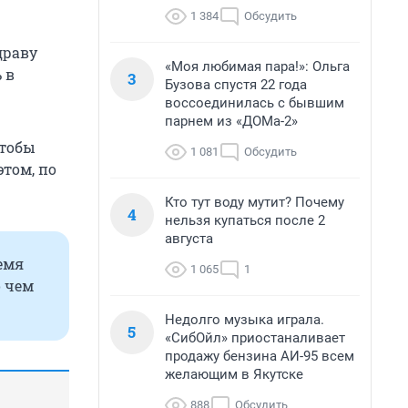
1 384
Обсудить
драву
«Моя любимая пара!»: Ольга
 в
3
Бузова спустя 22 года
воссоединилась с бывшим
парнем из «ДОМа-2»
чтобы
1 081
Обсудить
этом, по
Кто тут воду мутит? Почему
4
нельзя купаться после 2
августа
емя
1 065
1
о чем
Недолго музыка играла.
5
«СибОйл» приостаналивает
продажу бензина АИ-95 всем
желающим в Якутске
888
Обсудить