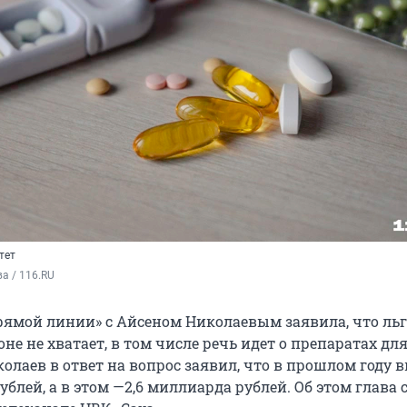
тет
а / 116.RU
рямой линии» с Айсеном Николаевым заявила, что ль
оне не хватает, в том числе речь идет о препаратах дл
олаев в ответ на вопрос заявил, что в прошлом году 
ублей, а в этом —
2,6 миллиарда
рублей. Об этом глава