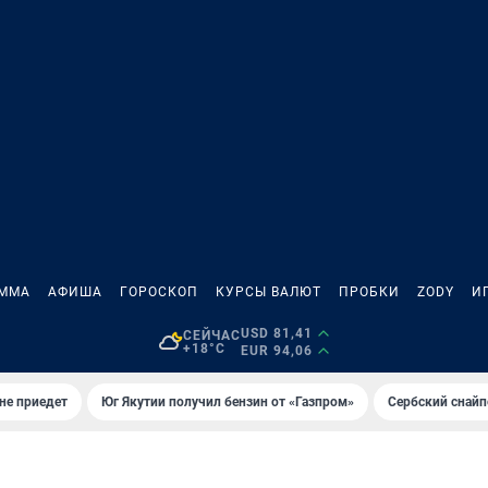
АММА
АФИША
ГОРОСКОП
КУРСЫ ВАЛЮТ
ПРОБКИ
ZODY
И
USD 81,41
СЕЙЧАС
+18°C
EUR 94,06
не приедет
Юг Якутии получил бензин от «Газпром»
Сербский снайп