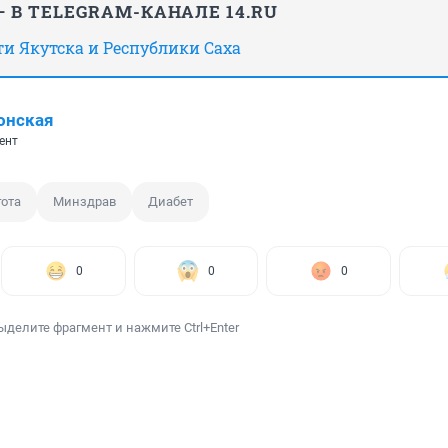
 В TELEGRAM-КАНАЛЕ 14.RU
сти Якутска и Республики Саха
онская
ент
гота
Минздрав
Диабет
0
0
0
ыделите фрагмент и нажмите Ctrl+Enter