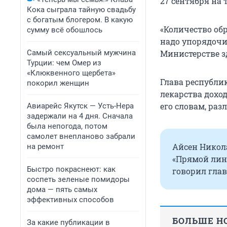
27 сентября на 
Кока сыграла тайную свадьбу
с богатым блогером. В какую
«Количество об
сумму всё обошлось
надо упорядочит
Самый сексуальный мужчина
Министерстве з
Турции: чем Омер из
«Клюквенного щербета»
Глава республи
покорил женщин
лекарства доход
его словам, ра
Авиарейс Якутск — Усть-Нера
задержали на 4 дня. Сначала
была непогода, потом
самолет внепланово забрали
Айсен Никола
на ремонт
«Прямой лин
Быстро покраснеют: как
говорил гла
соспеть зеленые помидоры
дома — пять самых
эффективных способов
БОЛЬШЕ НО
За какие публикации в