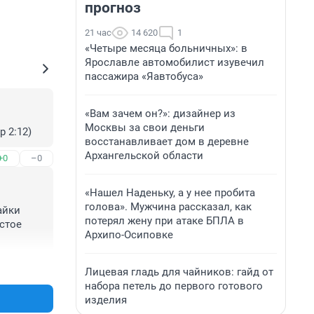
прогноз
21 час
14 620
1
«Четыре месяца больничных»: в
Ярославле автомобилист изувечил
пассажира «Яавтобуса»
«Вам зачем он?»: дизайнер из
Москвы за свои деньги
р 2:12)
восстанавливает дом в деревне
Архангельской области
+0
–0
«Нашел Наденьку, а у нее пробита
голова». Мужчина рассказал, как
йки 
потерял жену при атаке БПЛА в
стое 
Архипо-Осиповке
+1
–0
Лицевая гладь для чайников: гайд от
набора петель до первого готового
изделия