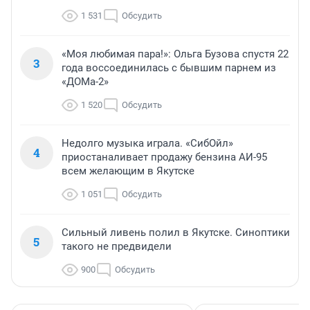
1 531
Обсудить
«Моя любимая пара!»: Ольга Бузова спустя 22
3
года воссоединилась с бывшим парнем из
«ДОМа-2»
1 520
Обсудить
Недолго музыка играла. «СибОйл»
4
приостаналивает продажу бензина АИ-95
всем желающим в Якутске
1 051
Обсудить
Сильный ливень полил в Якутске. Синоптики
5
такого не предвидели
900
Обсудить