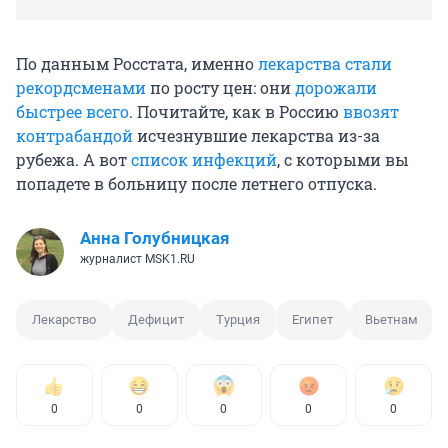
По данным Росстата, именно
лекарства стали
рекордсменами
по росту цен: они
дорожали
быстрее всего
. Почитайте, как в Россию
ввозят
контрабандой
исчезнувшие лекарства из-за
рубежа. А вот
список инфекций
, с которыми вы
попадете в больницу после летнего отпуска.
Анна Голубницкая
журналист MSK1.RU
Лекарство
Дефицит
Турция
Египет
Вьетнам
0
0
0
0
0