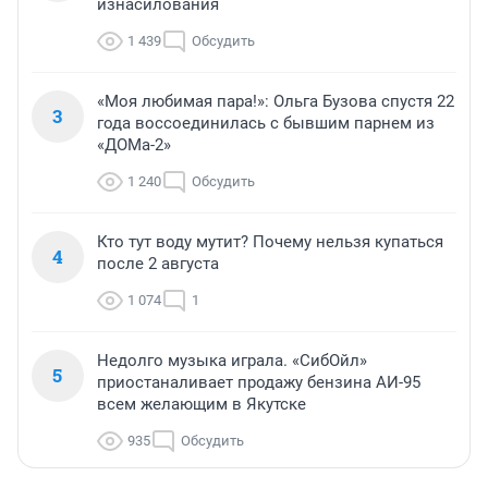
изнасилования
1 439
Обсудить
«Моя любимая пара!»: Ольга Бузова спустя 22
3
года воссоединилась с бывшим парнем из
«ДОМа-2»
1 240
Обсудить
Кто тут воду мутит? Почему нельзя купаться
4
после 2 августа
1 074
1
Недолго музыка играла. «СибОйл»
5
приостаналивает продажу бензина АИ-95
всем желающим в Якутске
935
Обсудить