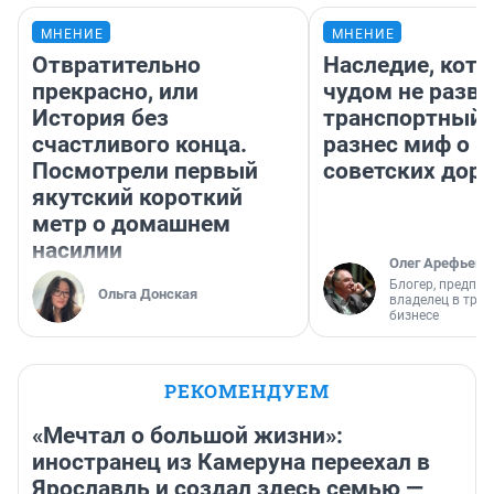
МНЕНИЕ
МНЕНИЕ
Отвратительно
Наследие, кото
прекрасно, или
чудом не разва
История без
транспортный 
счастливого конца.
разнес миф о 
Посмотрели первый
советских доро
якутский короткий
метр о домашнем
насилии
Олег Арефьев
Блогер, предпри
Ольга Донская
владелец в тра
бизнесе
РЕКОМЕНДУЕМ
«Мечтал о большой жизни»:
иностранец из Камеруна переехал в
Ярославль и создал здесь семью —