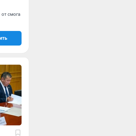
 от смога
ить