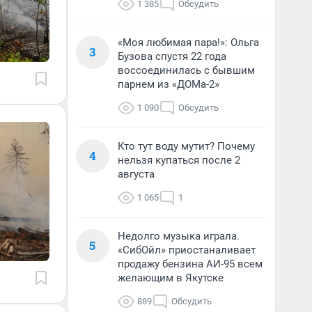
1 385
Обсудить
«Моя любимая пара!»: Ольга
3
Бузова спустя 22 года
воссоединилась с бывшим
парнем из «ДОМа-2»
1 090
Обсудить
Кто тут воду мутит? Почему
4
нельзя купаться после 2
августа
1 065
1
Недолго музыка играла.
5
«СибОйл» приостаналивает
продажу бензина АИ-95 всем
желающим в Якутске
889
Обсудить