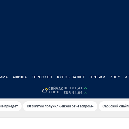
АММА
АФИША
ГОРОСКОП
КУРСЫ ВАЛЮТ
ПРОБКИ
ZODY
И
USD 81,41
СЕЙЧАС
+18°C
EUR 94,06
не приедет
Юг Якутии получил бензин от «Газпром»
Сербский снайп