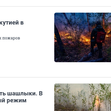
кутией в
х пожаров
ить шашлыки. В
ый режим