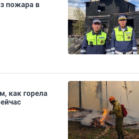
з пожара в
, как горела
сейчас