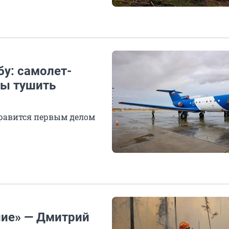
бу: самолет-
ы тушить
правится первым делом
ние» — Дмитрий