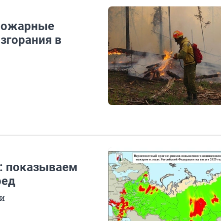
 пожарные
згорания в
е: показываем
ред
ти