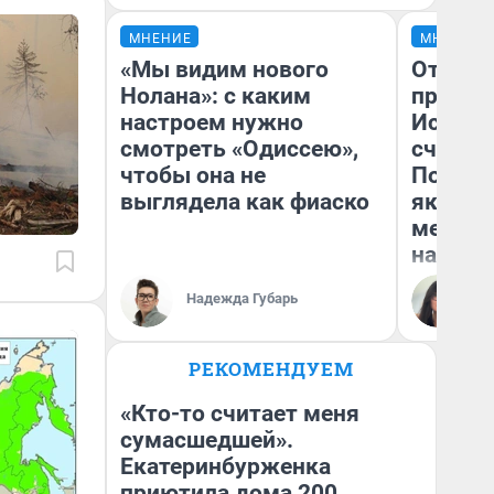
МНЕНИЕ
МНЕНИЕ
«Мы видим нового
Отврат
Нолана»: с каким
прекра
настроем нужно
Истори
смотреть «Одиссею»,
счастл
чтобы она не
Посмот
выглядела как фиаско
якутск
метр о
насили
Надежда Губарь
Ол
РЕКОМЕНДУЕМ
«Кто-то считает меня
сумасшедшей».
Екатеринбурженка
приютила дома 200