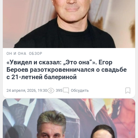
ОН И ОНА
ОБЗОР
«Увидел и сказал: „Это она“». Егор
Бероев разоткровенничался о свадьбе
с 21-летней балериной
24 апреля, 2026, 19:30
395
Обсудить