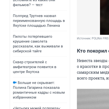
Вспомните из каких они
фильмов? — тест
Полпред Трутнев назвал
переименованную площадь в
Якутске площадью Ленина
Пилоты потерпевшего
Источник: 
POLINA FRIS
крушение самолета
рассказали, как выживали в
Кто покорил 
сибирской тайге
Невеста звезды
Сквер строителей с
о красотке в п
амфитеатром появится в
центре Якутска
самарским меди
всего проекта, 
Больше не скрывает:
Полина Гагарина показала
романтичные кадры с новым
избранником
«Четырех мужей потеряла»: