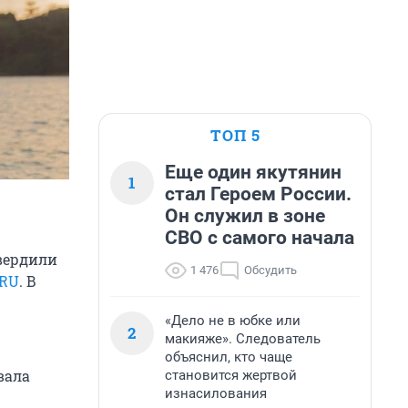
ТОП 5
Еще один якутянин
1
стал Героем России.
Он служил в зоне
СВО с самого начала
вердили
1 476
Обсудить
.RU
. В
«Дело не в юбке или
2
макияже». Следователь
объяснил, кто чаще
вала
становится жертвой
изнасилования