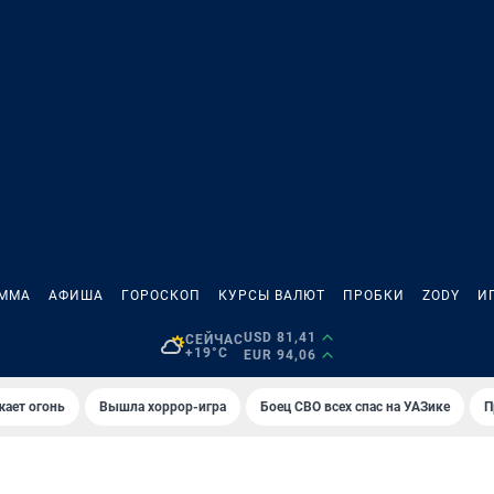
АММА
АФИША
ГОРОСКОП
КУРСЫ ВАЛЮТ
ПРОБКИ
ZODY
И
USD 81,41
СЕЙЧАС
+19°C
EUR 94,06
жает огонь
Вышла хоррор-игра
Боец СВО всех спас на УАЗике
П