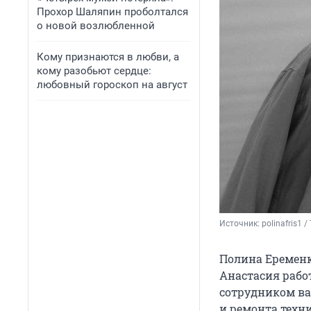
Прохор Шаляпин проболтался
о новой возлюбленной
Кому признаются в любви, а
кому разобьют сердце:
любовный гороскоп на август
Источник: 
polinafris1 /
Полина Еременко
Анастасия рабо
сотрудником ваг
и ремонта техн