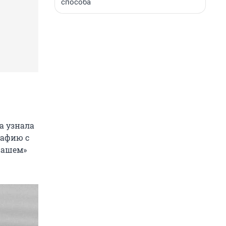
способа
а узнала
рафию с
рашем»