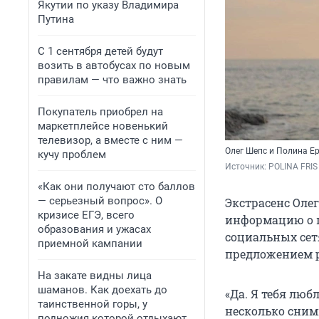
Якутии по указу Владимира
Путина
С 1 сентября детей будут
возить в автобусах по новым
правилам — что важно знать
Покупатель приобрел на
маркетплейсе новенький
телевизор, а вместе с ним —
Олег Шепс и Полина Е
кучу проблем
Источник: 
POLINA FRIS
«Как они получают сто баллов
— серьезный вопрос». О
Экстрасенс Оле
кризисе ЕГЭ, всего
информацию о п
образования и ужасах
социальных сет
приемной кампании
предложением р
На закате видны лица
шаманов. Как доехать до
«Да. Я тебя люб
таинственной горы, у
несколько сним
подножия которой отдыхают