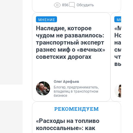
856
Обсудить
МНЕНИЕ
МНЕНИ
Наследие, которое
«Мы в
чудом не развалилось:
Нолан
транспортный эксперт
настр
разнес миф о «вечных»
смотр
советских дорогах
чтобы
выгля
Олег Арефьев
Блогер, предприниматель,
владелец в транспортном
бизнесе
РЕКОМЕНДУЕМ
«Расходы на топливо
колоссальные»: как