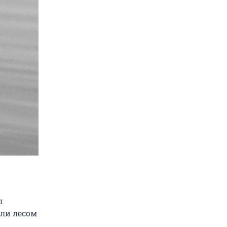
л
вли лесом