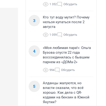
1 352
Обсудить
Кто тут воду мутит? Почему
3
нельзя купаться после 2
августа
1 059
Обсудить
«Моя любимая пара!»: Ольга
4
Бузова спустя 22 года
воссоединилась с бывшим
парнем из «ДОМа-2»
994
Обсудить
Алданцы жалуются, но
5
власти сказали, что всё
хорошо. Как дела с QR-
кодами на бензин в Южной
Якутии?