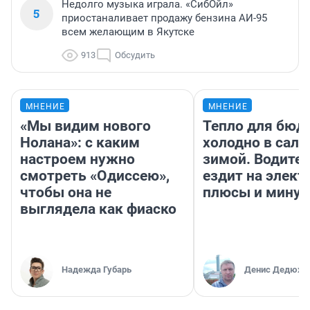
Недолго музыка играла. «СибОйл»
5
приостаналивает продажу бензина АИ-95
всем желающим в Якутске
913
Обсудить
МНЕНИЕ
МНЕНИЕ
«Мы видим нового
Тепло для бюд
Нолана»: с каким
холодно в сало
настроем нужно
зимой. Водител
смотреть «Одиссею»,
ездит на элект
чтобы она не
плюсы и мину
выглядела как фиаско
Надежда Губарь
Денис Дедюхи