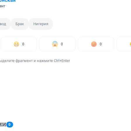
онская
ент
вод
Брак
Нигерия
0
0
0
ыделите фрагмент и нажмите Ctrl+Enter
ИИ
0