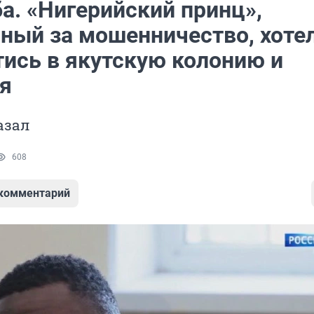
а. «Нигерийский принц»,
ный за мошенничество, хоте
тись в якутскую колонию и
я
азал
608
 комментарий