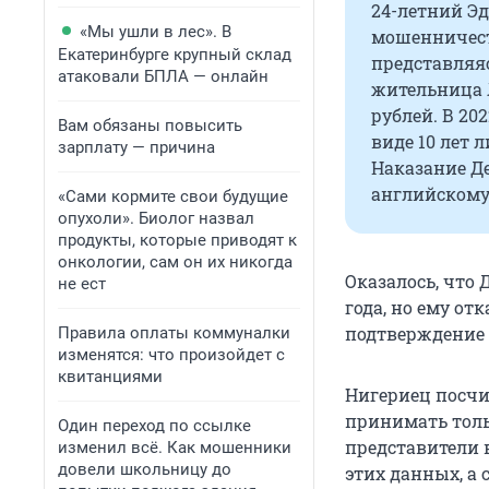
24-летний Э
«Мы ушли в лес». В
мошенничеств
Екатеринбурге крупный склад
представляяс
атаковали БПЛА — онлайн
жительница 
рублей. В 20
Вам обязаны повысить
виде 10 лет 
зарплату — причина
Наказание Де
английскому
«Сами кормите свои будущие
опухоли». Биолог назвал
продукты, которые приводят к
онкологии, сам он их никогда
Оказалось, что 
не ест
года, но ему от
подтверждение 
Правила оплаты коммуналки
изменятся: что произойдет с
квитанциями
Нигериец посчи
принимать толь
Один переход по ссылке
представители 
изменил всё. Как мошенники
довели школьницу до
этих данных, а 