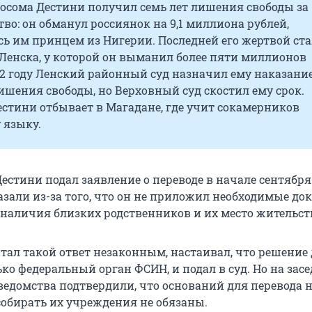
досома Дестини получил семь лет лишения свободы за
о: он обманул россиянок на 9,1 миллиона рублей,
ь им принцем из Нигерии. Последней его жертвой ст
Ленска, у которой он выманил более пяти миллионов
22 году Ленский районный суд назначил ему наказание
лишения свободы, но Верховный суд скостил ему срок.
стини отбывает в Магадане, где учит сокамерников
 языку.
Дестини подал заявление о переводе в начале сентября
казали из-за того, что он не приложил необходимые до
наличия близких родственников и их место жительст
тал такой ответ незаконным, настаивал, что решение
ко федеральный орган ФСИН, и подал в суд. Но на зас
ведомства подтвердили, что оснований для перевода н
собирать их учреждения не обязаны.