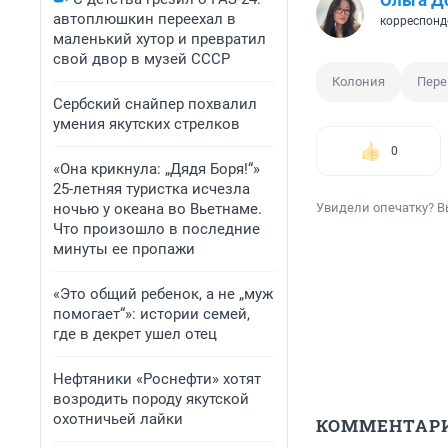
Ольга Д
автоплюшкин переехал в
корреспонд
маленький хутор и превратил
свой двор в музей СССР
Колония
Пере
Сербский снайпер похвалил
умения якутских стрелков
0
«Она крикнула: „Дядя Боря!“»
25-летняя туристка исчезла
ночью у океана во Вьетнаме.
Увидели опечатку? В
Что произошло в последние
минуты ее пропажи
«Это общий ребенок, а не „муж
помогает“»: истории семей,
где в декрет ушел отец
Нефтяники «Роснефти» хотят
возродить породу якутской
охотничьей лайки
КОММЕНТАР