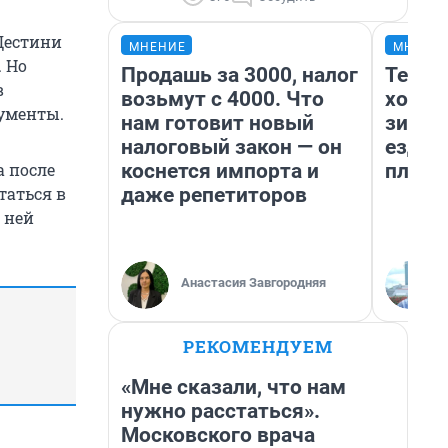
 Дестини
МНЕНИЕ
МНЕНИ
. Но
Продашь за 3000, налог
Тепло
в
возьмут с 4000. Что
холод
кументы.
нам готовит новый
зимой
налоговый закон — он
ездит
коснется импорта и
плюсы
а после
даже репетиторов
таться в
а ней
Анастасия Завгородняя
РЕКОМЕНДУЕМ
«Мне сказали, что нам
нужно расстаться».
Московского врача