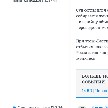
попытки поджога здания
Суд согласился 
собирается жени
нигерийцу объя
переводе, он мо
При этом «Вести
отбытия наказан
России, так как
жениться.
БОЛЬШЕ НО
СОБЫТИЙ —
14.RU | Ново
С детства грезил о ГАЗ-24: