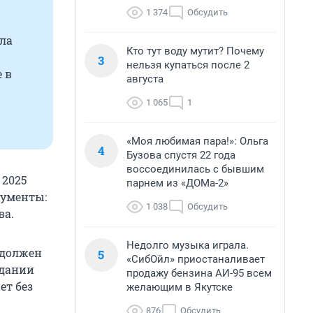
1 374
Обсудить
ала
Кто тут воду мутит? Почему
3
нельзя купаться после 2
 в
августа
1 065
1
«Моя любимая пара!»: Ольга
4
Бузова спустя 22 года
воссоединилась с бывшим
 2025
парнем из «ДОМа-2»
кументы:
1 038
Обсудить
ва.
Недолго музыка играла.
 должен
5
«СибОйл» приостаналивает
едании
продажу бензина АИ-95 всем
ет без
желающим в Якутске
876
Обсудить