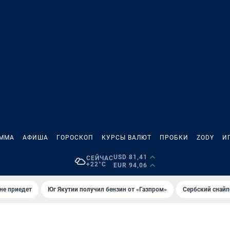
АММА
АФИША
ГОРОСКОП
КУРСЫ ВАЛЮТ
ПРОБКИ
ZODY
И
USD 81,41
СЕЙЧАС
+22°C
EUR 94,06
не приедет
Юг Якутии получил бензин от «Газпром»
Сербский снайп