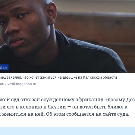
иец заявлял, что хочет жениться на девушке из Калужской области
ан / vesti-magadan.ru
ской суд отказал осужденному африканцу Эдосому Де
ти его в колонию в Якутии — он хотел быть ближе к
жениться на ней. Об этом сообщается на сайте суда.