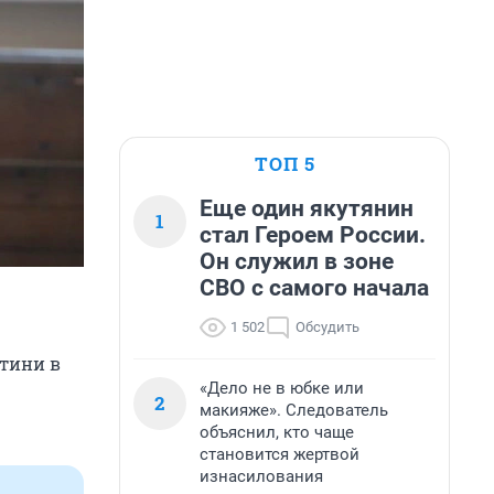
ТОП 5
Еще один якутянин
1
стал Героем России.
Он служил в зоне
СВО с самого начала
1 502
Обсудить
стини в
«Дело не в юбке или
2
макияже». Следователь
объяснил, кто чаще
становится жертвой
изнасилования