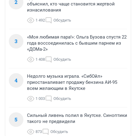
2
объяснил, кто чаще становится жертвой
изнасилования
1 492
Обсудить
«Моя любимая пара!»: Ольга Бузова спустя 22
3
года воссоединилась с бывшим парнем из
«ДОМа-2»
1 408
Обсудить
Недолго музыка играла. «СибОйл»
4
приостаналивает продажу бензина АИ-95
всем желающим в Якутске
1 003
Обсудить
Сильный ливень полил в Якутске. Синоптики
5
такого не предвидели
873
Обсудить