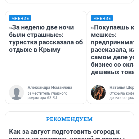
МНЕНИЕ
МНЕНИЕ
«За неделю две ночи
«Покупаешь ко
были страшные»:
мешке»:
туристка рассказала об
предпринимат
отдыхе в Крыму
рассказала, как
самом деле ус
бизнес со скл
дешевых това
Александра Исмайлова
Наталья Шорох
заместитель главного
Открыла кофейн
редактора 63.RU
деньги соцразв
РЕКОМЕНДУЕМ
Как за август подготовить огород к