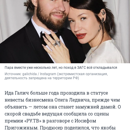
Пара вместе уже несколько лет, но поход в ЗАГС всё откладывался
Источник: 
galichida 
/ Instagram (экстремистская организация, 
деятельность запрещена на территории РФ)
Ида Галич больше года проходила в статусе
невесты бизнесмена Олега Ледвича, прежде чем
объявить — летом она станет замужней дамой. О
скорой свадьбе ведущая сообщила со сцены
премии «РУ.ТВ» в разговоре с Иосифом
Пригожиным. Продюсер поделился, что якобы