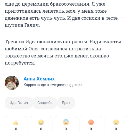
еще до церемонии бракосочетания. Я уже
приготовилась лепетать, мол, у меня тоже
денежков есть чуть-чуть. И две сосиски в тесте, —
шутила Галич.
Тревоги Иды оказались напрасны. Ради счастья
любимой Олег согласился потратить на
торжество ее мечты столько денег, сколько
потребуется.
Анна Хемлих
Корреспондент evergreen-редакции
Ида Галич
Свадьба
Брак
0
0
0
0
0