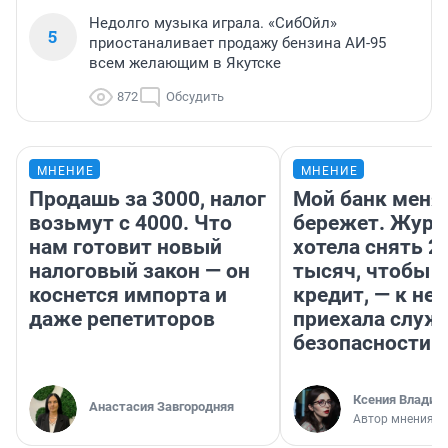
Недолго музыка играла. «СибОйл»
5
приостаналивает продажу бензина АИ-95
всем желающим в Якутске
872
Обсудить
МНЕНИЕ
МНЕНИЕ
Продашь за 3000, налог
Мой банк меня
возьмут с 4000. Что
бережет. Журн
нам готовит новый
хотела снять 2
налоговый закон — он
тысяч, чтобы п
коснется импорта и
кредит, — к не
даже репетиторов
приехала служ
безопасности
Ксения Владим
Анастасия Завгородняя
Автор мнения