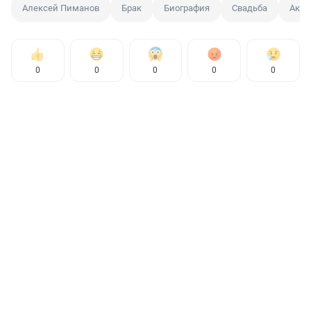
Алексей Пиманов
Брак
Биография
Свадьба
Актр
0
0
0
0
0