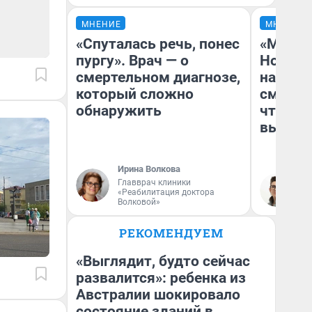
МНЕНИЕ
МНЕНИЕ
«Спуталась речь, понес
«Мы ви
пургу». Врач — о
Нолана
смертельном диагнозе,
настро
который сложно
смотре
обнаружить
чтобы 
выгляд
Ирина Волкова
Главврач клиники
На
«Реабилитация доктора
Волковой»
РЕКОМЕНДУЕМ
«Выглядит, будто сейчас
развалится»: ребенка из
Австралии шокировало
состояние зданий в