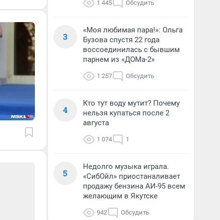
1 445
Обсудить
«Моя любимая пара!»: Ольга
3
Бузова спустя 22 года
воссоединилась с бывшим
парнем из «ДОМа-2»
1 257
Обсудить
Кто тут воду мутит? Почему
4
нельзя купаться после 2
августа
1 074
1
Недолго музыка играла.
5
«СибОйл» приостаналивает
продажу бензина АИ-95 всем
желающим в Якутске
942
Обсудить