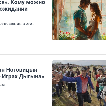
ся». Кому можно
в ожидании
отношения в этот
тан Ноговицын
 «Играх Дыгына»
там