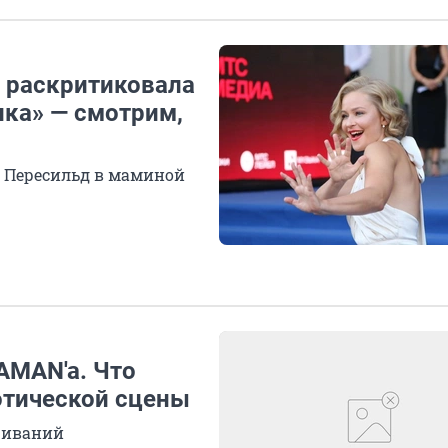
т раскритиковала
ика» — смотрим,
 Пересильд в маминой
AMAN'a. Что
отической сцены
шиваний