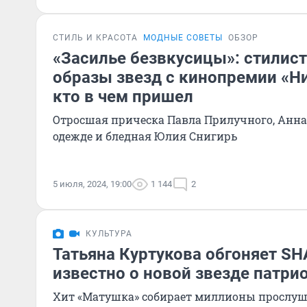
СТИЛЬ И КРАСОТА
МОДНЫЕ СОВЕТЫ
ОБЗОР
«Засилье безвкусицы»: стилис
образы звезд с кинопремии «Н
кто в чем пришел
Отросшая прическа Павла Прилучного, Анна
одежде и бледная Юлия Снигирь
5 июля, 2024, 19:00
1 144
2
КУЛЬТУРА
Татьяна Куртукова обгоняет SH
известно о новой звезде патри
Хит «Матушка» собирает миллионы прослу