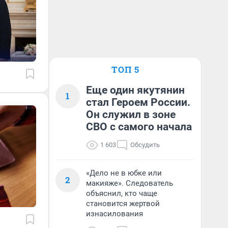
ТОП 5
Еще один якутянин
1
стал Героем России.
Он служил в зоне
СВО с самого начала
1 603
Обсудить
«Дело не в юбке или
2
макияже». Следователь
объяснил, кто чаще
становится жертвой
изнасилования