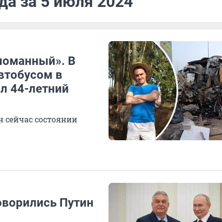
да за 5 июля 2024
еломанный». В
втобусом в
л 44-летний
н сейчас состоянии
оворились Путин