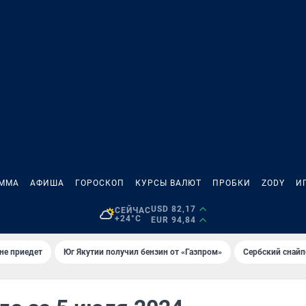
АММА
АФИША
ГОРОСКОП
КУРСЫ ВАЛЮТ
ПРОБКИ
ZODY
И
USD 82,17
СЕЙЧАС
+24°C
EUR 94,84
не приедет
Юг Якутии получил бензин от «Газпром»
Сербский снайп