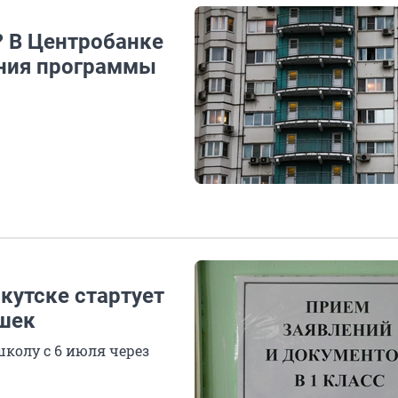
? В Центробанке
ения программы
кутске стартует
ашек
колу с 6 июля через