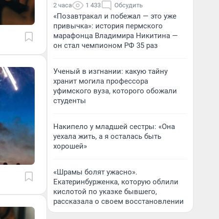
2 часа
1 433
Обсудить
«Позавтракал и побежал — это уже
привычка»: история пермского
марафонца Владимира Никитина —
он стал чемпионом РФ 35 раз
Ученый в изгнании: какую тайну
хранит могила профессора
уфимского вуза, которого обожали
студенты
Накипело у младшей сестры: «Она
уехала жить, а я осталась быть
хорошей»
«Шрамы болят ужасно».
Екатеринбурженка, которую облили
кислотой по указке бывшего,
рассказала о своем восстановлении