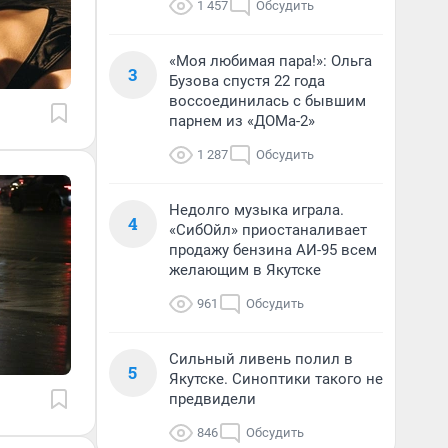
1 457
Обсудить
«Моя любимая пара!»: Ольга
3
Бузова спустя 22 года
воссоединилась с бывшим
парнем из «ДОМа-2»
1 287
Обсудить
Недолго музыка играла.
4
«СибОйл» приостаналивает
продажу бензина АИ-95 всем
желающим в Якутске
961
Обсудить
Сильный ливень полил в
5
Якутске. Синоптики такого не
предвидели
846
Обсудить