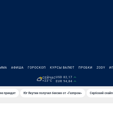
АММА
АФИША
ГОРОСКОП
КУРСЫ ВАЛЮТ
ПРОБКИ
ZODY
И
USD 82,17
СЕЙЧАС
+23°C
EUR 94,84
не приедет
Юг Якутии получил бензин от «Газпром»
Сербский снайп