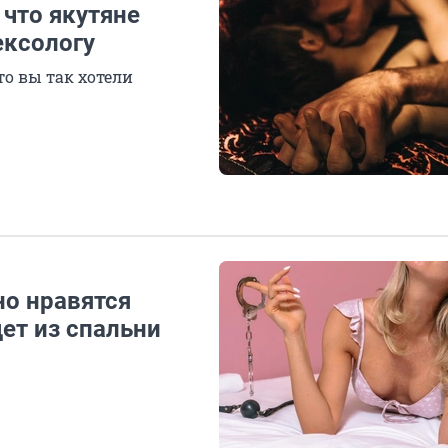
 что якутяне
ексологу
то вы так хотели
но нравятся
ет из спальни