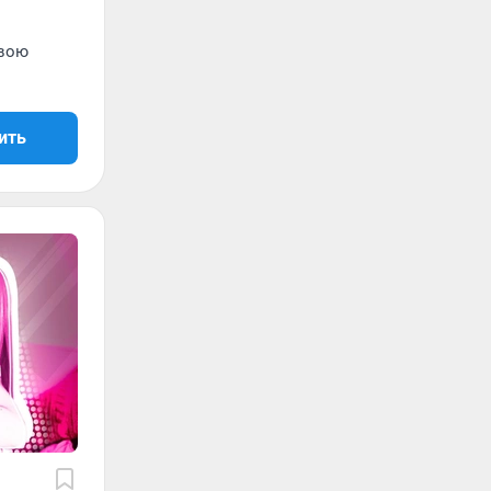
свою
ить