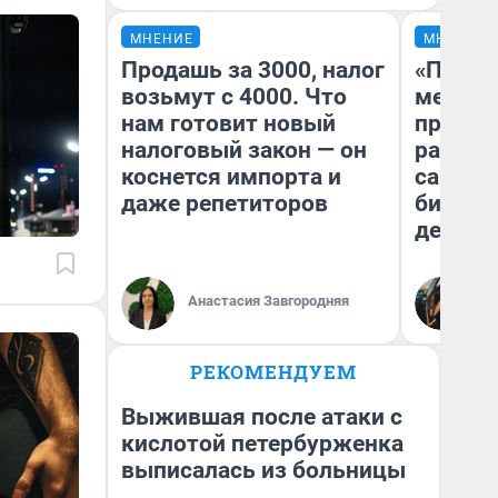
МНЕНИЕ
МНЕНИЕ
Продашь за 3000, налог
«Покуп
возьмут с 4000. Что
мешке»
нам готовит новый
предпр
налоговый закон — он
рассказ
коснется импорта и
самом 
даже репетиторов
бизнес
дешевы
На
Анастасия Завгородняя
От
де
РЕКОМЕНДУЕМ
Выжившая после атаки с
кислотой петербурженка
выписалась из больницы