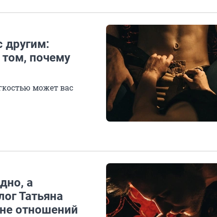
с другим:
 том, почему
егкостью может вас
дно, а
лог Татьяна
оне отношений