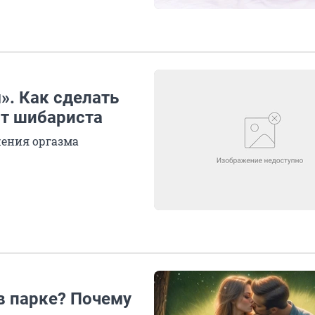
». Как сделать
от шибариста
жения оргазма
 в парке? Почему