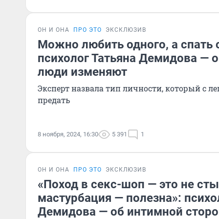
ОН И ОНА
ПРО ЭТО
ЭКСКЛЮЗИВ
Можно любить одного, а спать 
психолог Татьяна Демидова — о
люди изменяют
Эксперт назвала тип личности, который с л
предать
8 ноября, 2024, 16:30
5 391
1
ОН И ОНА
ПРО ЭТО
ЭКСКЛЮЗИВ
«Поход в секс-шоп — это не сты
мастурбация — полезна»: психо
Демидова — об интимной стор