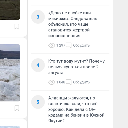
«Дело не в юбке или
3
макияже». Следователь
объяснил, кто чаще
становится жертвой
изнасилования
1 297
Обсудить
Кто тут воду мутит? Почему
4
нельзя купаться после 2
августа
1 048
Обсудить
Алданцы жалуются, но
5
власти сказали, что всё
хорошо. Как дела с QR-
кодами на бензин в Южной
Якутии?