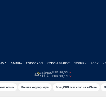
АММА
АФИША
ГОРОСКОП
КУРСЫ ВАЛЮТ
ПРОБКИ
ZODY
И
USD 80,93
СЕЙЧАС
+19°C
EUR 93,19
жает огонь
Вышла хоррор-игра
Боец СВО всех спас на УАЗике
П