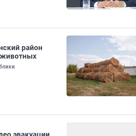
нский район
я животных
ублики
део эвакуации