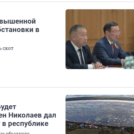
овышенной
бстановки в
ь скот
будет
ен Николаев дал
 в республике
ше обычного