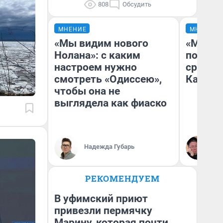
808
Обсудить
МНЕНИЕ
МНЕНИЕ
«Мы видим нового
«Машин
Нолана»: с каким
полете
настроем нужно
сравни
смотреть «Одиссею»,
Казахс
чтобы она не
выглядела как фиаско
Надежда Губарь
Ан
РЕКОМЕНДУЕМ
В уфимский приют
привезли пермячку
Марину, которая почти