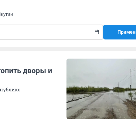
Якутии
Примен
топить дворы и
спублике