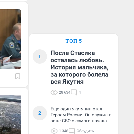
ТОП 5
После Стасика
1
осталась любовь.
История мальчика,
за которого болела
вся Якутия
28 634
4
Еще один якутянин стал
2
Героем России. Он служил в
зоне СВО с самого начала
1 348
Обсудить