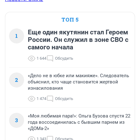
ТОП 5
Еще один якутянин стал Героем
1
России. Он служил в зоне СВО с
самого начала
1 644
Обсудить
«Дело не в юбке или макияже». Следователь
2
объяснил, кто чаще становится жертвой
изнасилования
1 474
Обсудить
«Моя любимая пара!»: Ольга Бузова спустя 22
3
года воссоединилась с бывшим парнем из
«ДОМа-2»
1 343
Обсудить