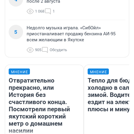
после 2 августа
1 068
1
Недолго музыка играла. «СибОйл»
5
приостаналивает продажу бензина АИ-95
всем желающим в Якутске
905
Обсудить
МНЕНИЕ
МНЕНИЕ
Отвратительно
Тепло для бюд
прекрасно, или
холодно в сало
История без
зимой. Водител
счастливого конца.
ездит на элект
Посмотрели первый
плюсы и мину
якутский короткий
метр о домашнем
насилии