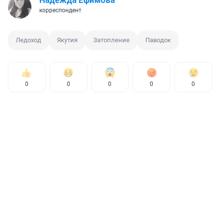
Надежда Ефимова
корреспондент
Ледоход
Якутия
Затопление
Паводок
0
0
0
0
0