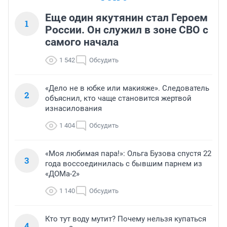
Еще один якутянин стал Героем
1
России. Он служил в зоне СВО с
самого начала
1 542
Обсудить
«Дело не в юбке или макияже». Следователь
2
объяснил, кто чаще становится жертвой
изнасилования
1 404
Обсудить
«Моя любимая пара!»: Ольга Бузова спустя 22
3
года воссоединилась с бывшим парнем из
«ДОМа-2»
1 140
Обсудить
Кто тут воду мутит? Почему нельзя купаться
4