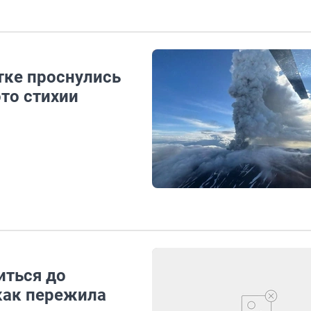
тке проснулись
то стихии
иться до
 как пережила