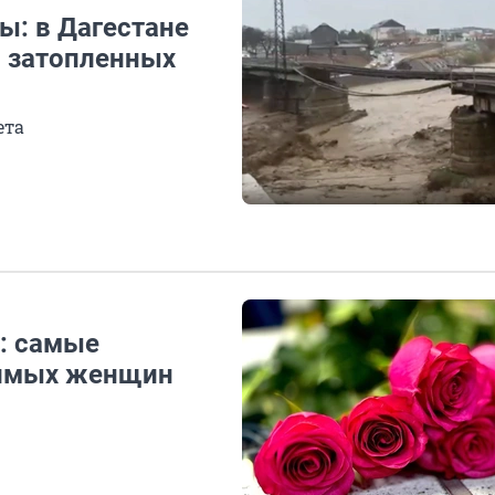
ы: в Дагестане
с затопленных
ета
6: самые
бимых женщин