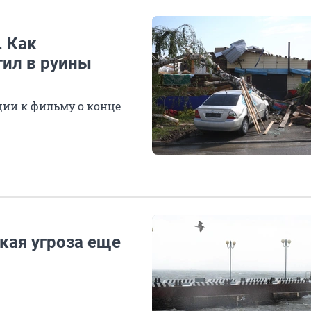
. Как
ил в руины
ции к фильму о конце
кая угроза еще