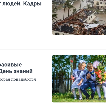
т людей. Кадры
красивые
 День знаний
оторая понадобится