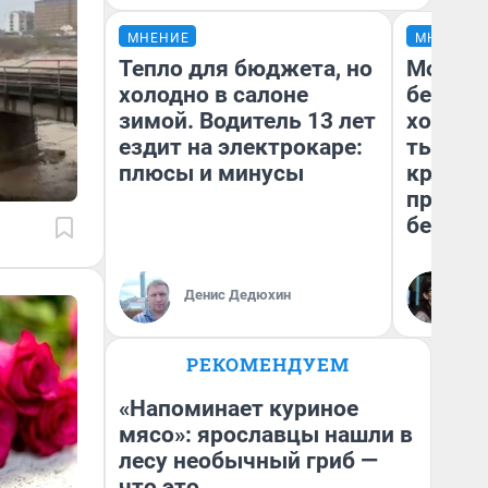
МНЕНИЕ
МНЕНИЕ
Тепло для бюджета, но
Мой ба
холодно в салоне
береже
зимой. Водитель 13 лет
хотела 
ездит на электрокаре:
тысяч,
плюсы и минусы
кредит,
приеха
безопа
Кс
Денис Дедюхин
Ав
РЕКОМЕНДУЕМ
«Напоминает куриное
мясо»: ярославцы нашли в
лесу необычный гриб —
что это