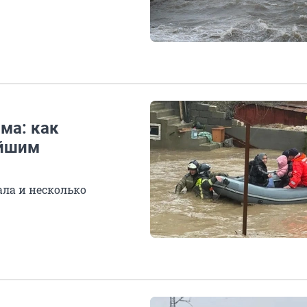
ма: как
ейшим
ала и несколько