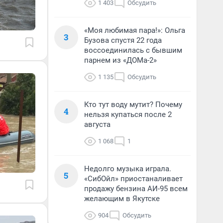
1 403
Обсудить
«Моя любимая пара!»: Ольга
3
Бузова спустя 22 года
воссоединилась с бывшим
парнем из «ДОМа-2»
1 135
Обсудить
Кто тут воду мутит? Почему
4
нельзя купаться после 2
августа
1 068
1
Недолго музыка играла.
5
«СибОйл» приостаналивает
продажу бензина АИ-95 всем
желающим в Якутске
904
Обсудить