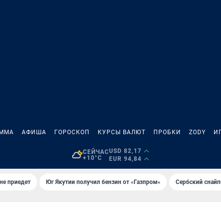
АММА
АФИША
ГОРОСКОП
КУРСЫ ВАЛЮТ
ПРОБКИ
ZODY
И
USD 82,17
СЕЙЧАС
+10°C
EUR 94,84
не приедет
Юг Якутии получил бензин от «Газпром»
Сербский снайп