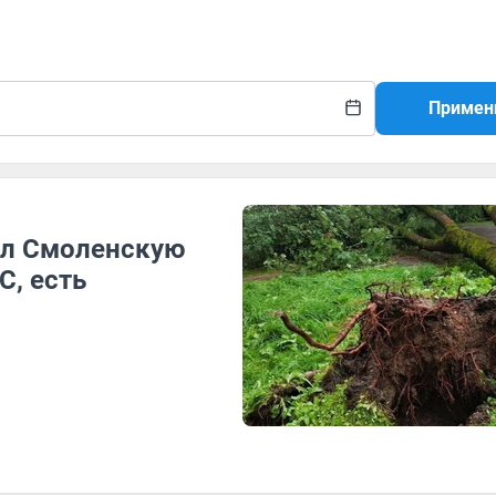
Примен
ыл Смоленскую
С, есть