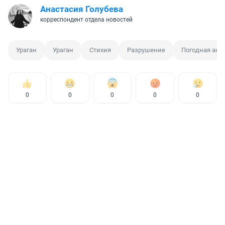
Анастасия Голубева
корреспондент отдела новостей
Ураган
Ураган
Стихия
Разрушение
Погодная ано
0
0
0
0
0