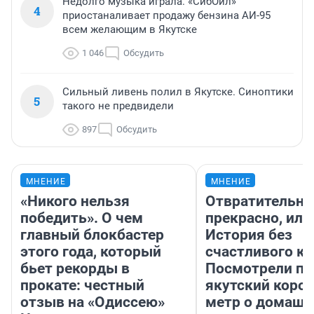
Недолго музыка играла. «СибОйл»
4
приостаналивает продажу бензина АИ-95
всем желающим в Якутске
1 046
Обсудить
Сильный ливень полил в Якутске. Синоптики
5
такого не предвидели
897
Обсудить
МНЕНИЕ
МНЕНИЕ
«Никого нельзя
Отвратительно
победить». О чем
прекрасно, или
главный блокбастер
История без
этого года, который
счастливого ко
бьет рекорды в
Посмотрели п
прокате: честный
якутский коро
отзыв на «Одиссею»
метр о домаш