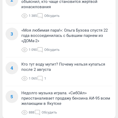
объяснил, кто чаще становится жертвой
изнасилования
1 385
Обсудить
«Моя любимая пара!»: Ольга Бузова спустя 22
3
года воссоединилась с бывшим парнем из
«ДОМа-2»
1 090
Обсудить
Кто тут воду мутит? Почему нельзя купаться
4
после 2 августа
1 065
1
Недолго музыка играла. «СибОйл»
5
приостаналивает продажу бензина АИ-95 всем
желающим в Якутске
888
Обсудить