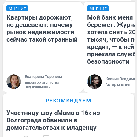
МНЕНИЕ
МНЕНИЕ
Квартиры дорожают,
Мой банк меня
но дешевеют: почему
бережет. Журн
рынок недвижимости
хотела снять 20
сейчас такой странный
тысяч, чтобы п
кредит, — к ней
приехала служб
безопасности
Екатерина Торопова
Ксения Владими
директор агентства
Автор мнения
недвижимости
РЕКОМЕНДУЕМ
Участницу шоу «Мама в 16» из
Волгограда обвинили в
домогательствах к младенцу