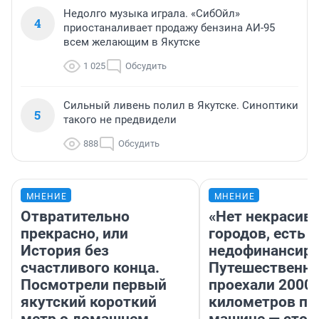
Недолго музыка играла. «СибОйл»
4
приостаналивает продажу бензина АИ-95
всем желающим в Якутске
1 025
Обсудить
Сильный ливень полил в Якутске. Синоптики
5
такого не предвидели
888
Обсудить
МНЕНИЕ
МНЕНИЕ
Отвратительно
«Нет некрасив
прекрасно, или
городов, есть
История без
недофинансиро
счастливого конца.
Путешественн
Посмотрели первый
проехали 2000
якутский короткий
километров по 