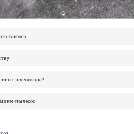
это таймер
итву
льт от телевизора?
о мини-пылесос
это?