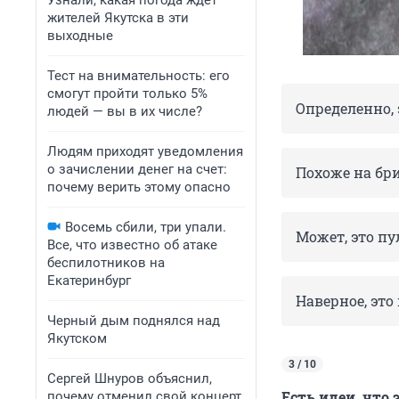
Узнали, какая погода ждет
жителей Якутска в эти
выходные
Тест на внимательность: его
смогут пройти только 5%
Определенно, 
людей — вы в их числе?
Людям приходят уведомления
о зачислении денег на счет:
Похоже на бр
почему верить этому опасно
Восемь сбили, три упали.
Может, это пу
Все, что известно об атаке
беспилотников на
Екатеринбург
Наверное, эт
Черный дым поднялся над
Якутском
3 / 10
Сергей Шнуров объяснил,
Есть идеи, что 
почему отменил свой концерт