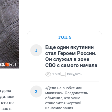
ТОП 5
Еще один якутянин
1
стал Героем России.
Он служил в зоне
СВО с самого начала
1 533
Обсудить
«Дело не в юбке или
о дела
2
макияже». Следователь
одилось
объяснил, кто чаще
 кто не
становится жертвой
изнасилования
 вас в