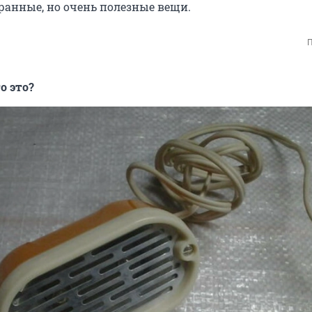
транные, но очень полезные вещи.
П
о это?