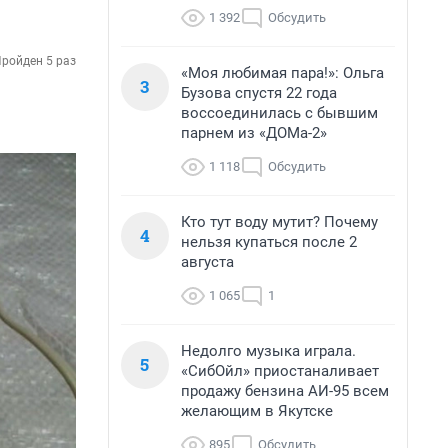
1 392
Обсудить
ройден 5 раз
«Моя любимая пара!»: Ольга
3
Бузова спустя 22 года
воссоединилась с бывшим
парнем из «ДОМа-2»
1 118
Обсудить
Кто тут воду мутит? Почему
4
нельзя купаться после 2
августа
1 065
1
Недолго музыка играла.
5
«СибОйл» приостаналивает
продажу бензина АИ-95 всем
желающим в Якутске
895
Обсудить