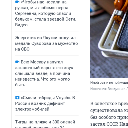
«Чтобы нас носили на
ручках, мы любим»: нерпа
Сергеевна, которую спасли
бельком, стала звездой Сети.
Видео
Энергетик из Якутии получил
медаль Суворова за мужество
на СВО
Всю Москву напугал
загадочный взрыв: его звук
слышали везде, а причина
неизвестна. Что это могло
Иной раз и не поймешь
быть
Источник: 
Владислав Л
«Смели гибриды Voyah». В
В советское вре
России возник дефицит
электромобилей
существовала к
без особого при
Тигры на пляже и 300 оленей
застал СССР. На
в дикой природе: топ-24