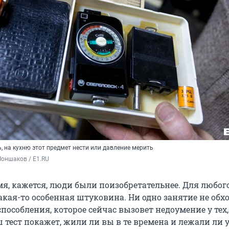
, на кухню этот предмет нести или давление мерить
оншаков / E1.RU
мя, кажется, люди были поизобретательнее. Для любог
акая-то особенная штуковина. Ни одно занятие не обх
способления, которое сейчас вызовет недоумение у тех,
ш тест покажет, жили ли вы в те времена и лежали ли у