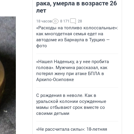
рака, умерла в возрасте 26
лет
18 часов
8 171
28
«Расходы на топливо колоссальные»:
как многодетная семья едет на
автодоме из Барнаула в Турцию —
фото
«Нашел Наденьку, а у нее пробита
голова». Мужчина рассказал, как
потерял жену при атаке БПЛА в
Архипо-Осиповке
С рождения в неволе. Как в
уральской колонии осужденные
мамы отбывают срок вместе со
своими детьми
«Не рассчитала силы»: 18-летняя