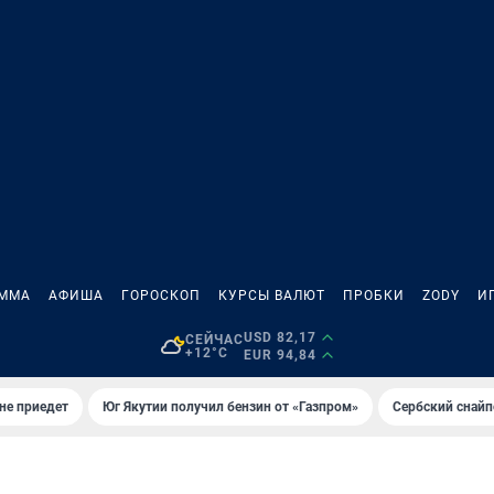
АММА
АФИША
ГОРОСКОП
КУРСЫ ВАЛЮТ
ПРОБКИ
ZODY
И
USD 82,17
СЕЙЧАС
+12°C
EUR 94,84
не приедет
Юг Якутии получил бензин от «Газпром»
Сербский снайп