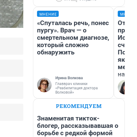
МНЕНИЕ
МНЕНИ
«Спуталась речь, понес
Отвра
пургу». Врач — о
прекр
смертельном диагнозе,
Истор
который сложно
счаст
обнаружить
Посмо
якутс
метр 
насил
Ирина Волкова
Главврач клиники
«Реабилитация доктора
Волковой»
РЕКОМЕНДУЕМ
Знаменитая тикток-
блогер, рассказывавшая о
борьбе с редкой формой