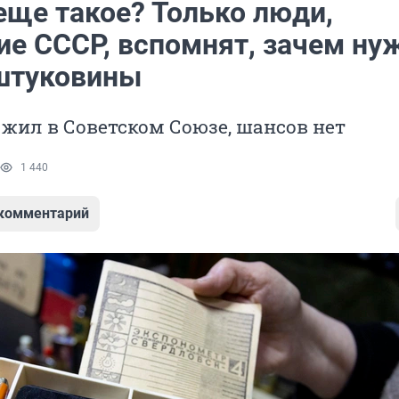
еще такое? Только люди,
ие СССР, вспомнят, зачем н
 штуковины
не жил в Советском Союзе, шансов нет
1 440
 комментарий