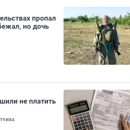
тельствах пропал
бежал, но дочь
шили не платить
етчика