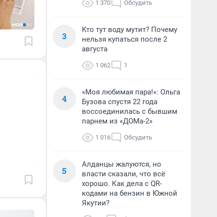
1 370
Обсудить
Кто тут воду мутит? Почему
3
нельзя купаться после 2
августа
1 062
1
«Моя любимая пара!»: Ольга
4
Бузова спустя 22 года
воссоединилась с бывшим
парнем из «ДОМа-2»
1 016
Обсудить
Алданцы жалуются, но
5
власти сказали, что всё
хорошо. Как дела с QR-
кодами на бензин в Южной
Якутии?