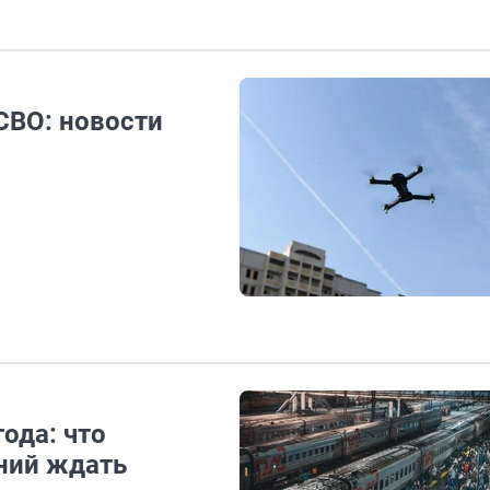
СВО: новости
ода: что
ений ждать