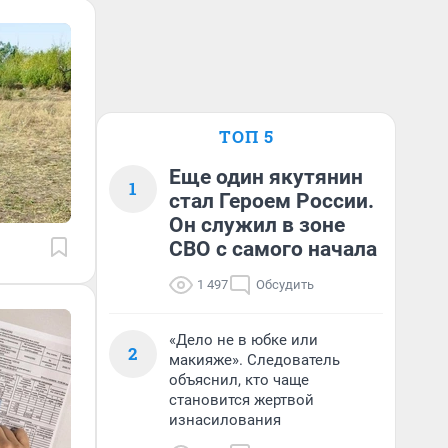
ТОП 5
Еще один якутянин
1
стал Героем России.
Он служил в зоне
СВО с самого начала
1 497
Обсудить
«Дело не в юбке или
2
макияже». Следователь
объяснил, кто чаще
становится жертвой
изнасилования