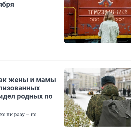
ября
 как жены и мамы
илизованных
видел родных по
е ни разу — не