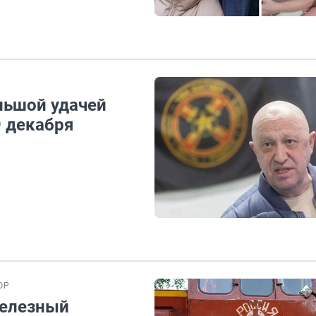
льшой удачей
9 декабря
ОР
железный