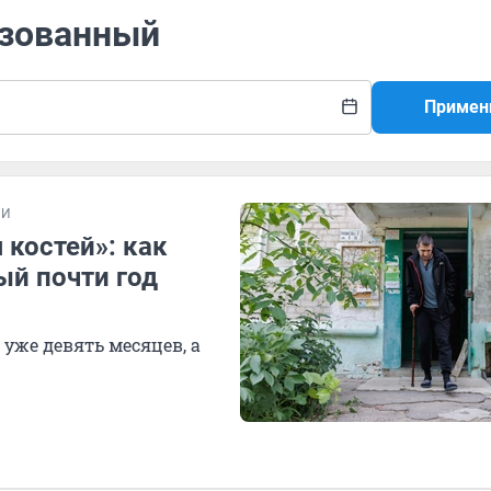
изованный
Примен
ИИ
 костей»: как
й почти год
уже девять месяцев, а