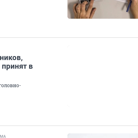
ников,
 принят в
головно-
ЕМА