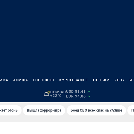
АММА
АФИША
ГОРОСКОП
КУРСЫ ВАЛЮТ
ПРОБКИ
ZODY
И
USD 81,41
СЕЙЧАС
+22°C
EUR 94,06
жает огонь
Вышла хоррор-игра
Боец СВО всех спас на УАЗике
П