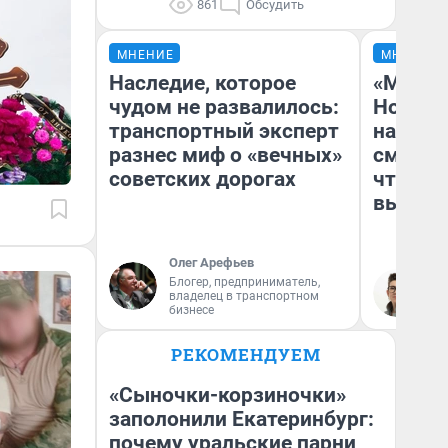
861
Обсудить
МНЕНИЕ
МНЕНИЕ
Наследие, которое
«Мы ви
чудом не развалилось:
Нолана
транспортный эксперт
настро
разнес миф о «вечных»
смотре
советских дорогах
чтобы 
выгляд
Олег Арефьев
Блогер, предприниматель,
На
владелец в транспортном
бизнесе
РЕКОМЕНДУЕМ
«Сыночки-корзиночки»
заполонили Екатеринбург:
почему уральские парни