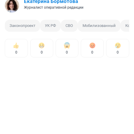
Екатерина Бормотова
Журналист оперативной редакции
Законопроект
УК РФ
СВО
Мобилизованный
Конт
0
0
0
0
0