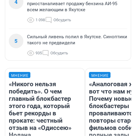
4
приостаналивает продажу бензина АИ-95
всем желающим в Якутске
1 098
Обсудить
Сильный ливень полил в Якутске. Синоптики
5
такого не предвидели
935
Обсудить
МНЕНИЕ
МНЕНИЕ
«Никого нельзя
«Аналоговая ж
победить». О чем
вот что нам ну
главный блокбастер
Почему новые
этого года, который
блокбастеры
бьет рекорды в
проваливаются,
прокате: честный
повторы стары
отзыв на «Одиссею»
фильмов соби
Нолана
полные залы