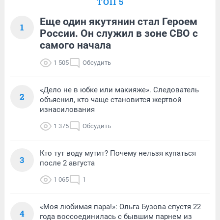
ТОП 5
Еще один якутянин стал Героем
1
России. Он служил в зоне СВО с
самого начала
1 505
Обсудить
«Дело не в юбке или макияже». Следователь
2
объяснил, кто чаще становится жертвой
изнасилования
1 375
Обсудить
Кто тут воду мутит? Почему нельзя купаться
3
после 2 августа
1 065
1
«Моя любимая пара!»: Ольга Бузова спустя 22
4
года воссоединилась с бывшим парнем из