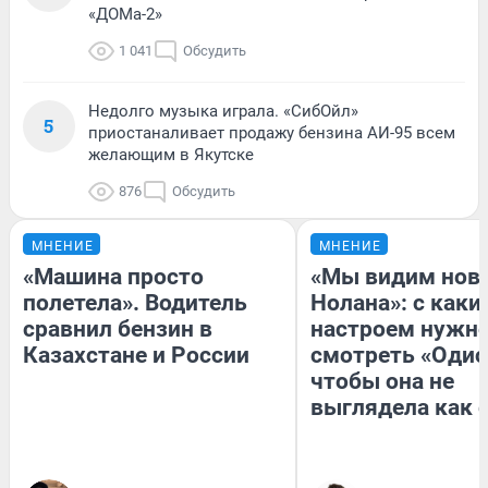
«ДОМа-2»
1 041
Обсудить
Недолго музыка играла. «СибОйл»
5
приостаналивает продажу бензина АИ-95 всем
желающим в Якутске
876
Обсудить
МНЕНИЕ
МНЕНИЕ
«Машина просто
«Мы видим нов
полетела». Водитель
Нолана»: с каки
сравнил бензин в
настроем нужн
Казахстане и России
смотреть «Одис
чтобы она не
выглядела как 