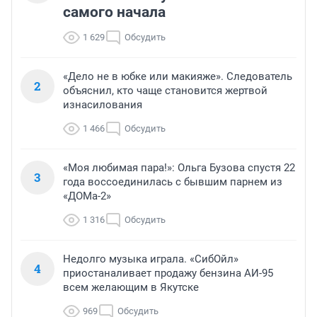
самого начала
1 629
Обсудить
«Дело не в юбке или макияже». Следователь
2
объяснил, кто чаще становится жертвой
изнасилования
1 466
Обсудить
«Моя любимая пара!»: Ольга Бузова спустя 22
3
года воссоединилась с бывшим парнем из
«ДОМа-2»
1 316
Обсудить
Недолго музыка играла. «СибОйл»
4
приостаналивает продажу бензина АИ-95
всем желающим в Якутске
969
Обсудить