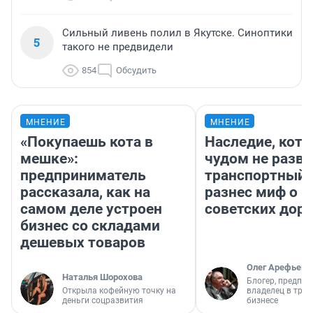
Сильный ливень полил в Якутске. Синоптики
5
такого не предвидели
854
Обсудить
МНЕНИЕ
МНЕНИЕ
«Покупаешь кота в
Наследие, кото
мешке»:
чудом не разва
предприниматель
транспортный 
рассказала, как на
разнес миф о 
самом деле устроен
советских доро
бизнес со складами
дешевых товаров
Олег Арефьев
Наталья Шорохова
Блогер, предпри
Открыла кофейную точку на
владелец в тра
деньги соцразвития
бизнесе