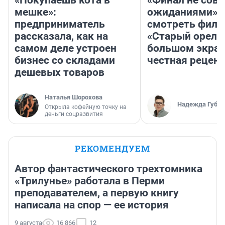
«Покупаешь кота в
«Финал не совп
мешке»:
ожиданиями»: 
предприниматель
смотреть фил
рассказала, как на
«Старый орел» 
самом деле устроен
большом экран
бизнес со складами
честная рецен
дешевых товаров
Наталья Шорохова
Надежда Губар
Открыла кофейную точку на
деньги соцразвития
РЕКОМЕНДУЕМ
Автор фантастического трехтомника
«Трилунье» работала в Перми
преподавателем, а первую книгу
написала на спор — ее история
9 августа
16 866
12