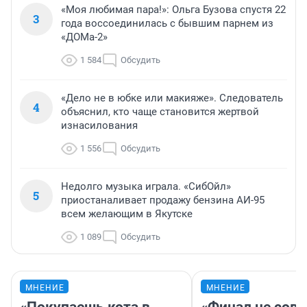
«Моя любимая пара!»: Ольга Бузова спустя 22
3
года воссоединилась с бывшим парнем из
«ДОМа-2»
1 584
Обсудить
«Дело не в юбке или макияже». Следователь
4
объяснил, кто чаще становится жертвой
изнасилования
1 556
Обсудить
Недолго музыка играла. «СибОйл»
5
приостаналивает продажу бензина АИ-95
всем желающим в Якутске
1 089
Обсудить
МНЕНИЕ
МНЕНИЕ