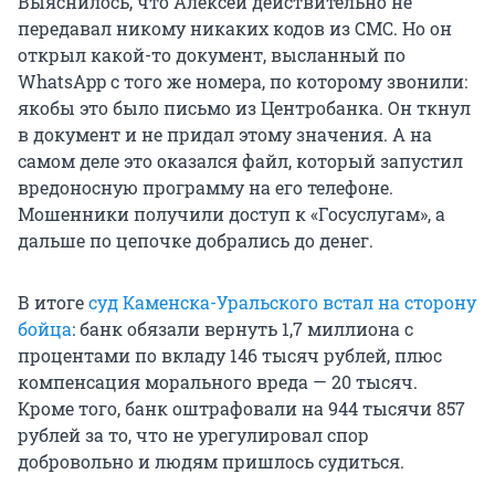
Выяснилось, что Алексей действительно не
передавал никому никаких кодов из СМС. Но он
открыл какой-то документ, высланный по
WhatsApp с того же номера, по которому звонили:
якобы это было письмо из Центробанка. Он ткнул
в документ и не придал этому значения. А на
самом деле это оказался файл, который запустил
вредоносную программу на его телефоне.
Мошенники получили доступ к «Госуслугам», а
дальше по цепочке добрались до денег.
В итоге
суд Каменска-Уральского встал на сторону
бойца
: банк обязали вернуть 1,7 миллиона с
процентами по вкладу 146 тысяч рублей, плюс
компенсация морального вреда — 20 тысяч.
Кроме того, банк оштрафовали на 944 тысячи 857
рублей за то, что не урегулировал спор
добровольно и людям пришлось судиться.