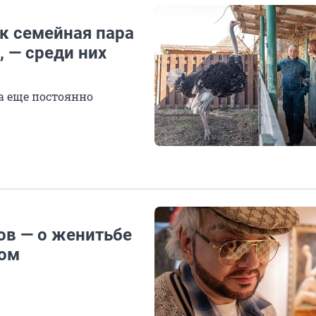
ак семейная пара
, — среди них
а еще постоянно
ов — о женитьбе
вом