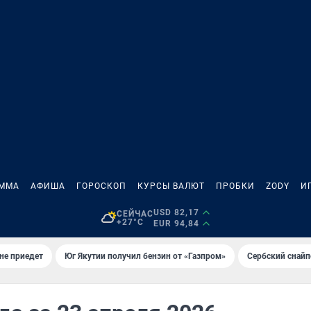
АММА
АФИША
ГОРОСКОП
КУРСЫ ВАЛЮТ
ПРОБКИ
ZODY
И
USD 82,17
СЕЙЧАС
+27°C
EUR 94,84
не приедет
Юг Якутии получил бензин от «Газпром»
Сербский снайп