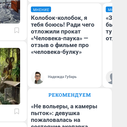
МНЕНИЕ
МНЕНИЕ
Колобок-колобок, я
«За не
тебя боюсь! Ради чего
были с
отложили прокат
турист
«Человека-паука» —
отдыхе
отзыв о фильме про
«человека-булку»
Ал
Надежда Губарь
за
ре
РЕКОМЕНДУЕМ
«Не вольеры, а камеры
пыток»: девушка
пожаловалась на
состояние экопарка