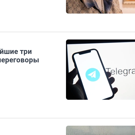
айшие три
переговоры