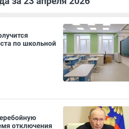
да за 23 апреля 2026
олучится
еста по школьной
перебойную
емя отключения