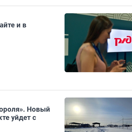
айте и в
ороля». Новый
те уйдет с