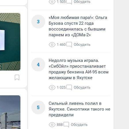
1 505
Обсудить
«Моя любимая пара!»: Ольга
3
Бузова спустя 22 года
воссоединилась с бывшим
парнем из «ДОМа-2»
1 460
Обсудить
Недолго музыка играла.
4
«СибОйл» приостаналивает
продажу бензина АИ-95 всем
желающим в Якутске
1 025
Обсудить
Сильный ливень полил в
5
Якутске. Синоптики такого не
предвидели
888
Обсудить