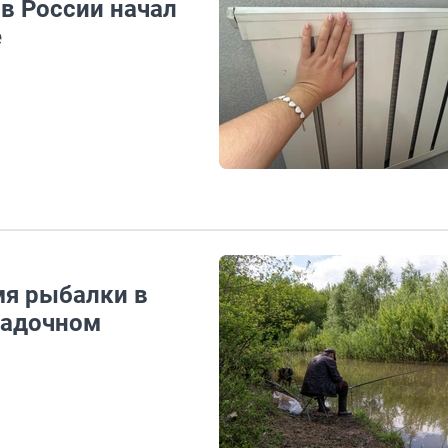
в России начал
е
мя рыбалки в
гадочном