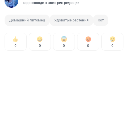
корреспондент эвергрин-редакции
Домашний питомец
Ядовитые растения
Кот
0
0
0
0
0