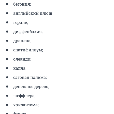
бегония;
английский плющ;
герань;
диффенбахия;
драцена;
спатифиллум;
олеандр;
калла;
саговая пальма;
денежное дерево;
шеффлера;
хризантема;
фикус.