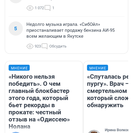
1 072
1
Недолго музыка играла. «СибОйл»
5
приостаналивает продажу бензина АИ-95
всем желающим в Якутске
923
Обсудить
МНЕНИЕ
МНЕНИЕ
«Никого нельзя
«Спуталась реч
победить». О чем
пургу». Врач — 
главный блокбастер
смертельном д
этого года, который
который слож
бьет рекорды в
обнаружить
прокате: честный
отзыв на «Одиссею»
Нолана
Ирина Волкова