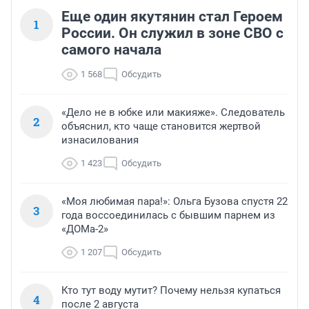
Еще один якутянин стал Героем
1
России. Он служил в зоне СВО с
самого начала
1 568
Обсудить
«Дело не в юбке или макияже». Следователь
2
объяснил, кто чаще становится жертвой
изнасилования
1 423
Обсудить
«Моя любимая пара!»: Ольга Бузова спустя 22
3
года воссоединилась с бывшим парнем из
«ДОМа-2»
1 207
Обсудить
Кто тут воду мутит? Почему нельзя купаться
4
после 2 августа