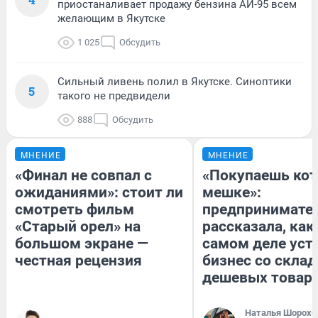
приостаналивает продажу бензина АИ-95 всем
желающим в Якутске
1 025
Обсудить
Сильный ливень полил в Якутске. Синоптики
5
такого не предвидели
888
Обсудить
МНЕНИЕ
МНЕНИЕ
«Финал не совпал с
«Покупаешь кот
ожиданиями»: стоит ли
мешке»:
смотреть фильм
предпринимате
«Старый орел» на
рассказала, как
большом экране —
самом деле уст
честная рецензия
бизнес со скла
дешевых товар
Наталья Шорохо