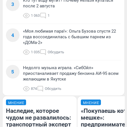
Кто тут воду мутит? Почему нельзя купаться
3
после 2 августа
1 063
1
«Моя любимая пара!»: Ольга Бузова спустя 22
4
года воссоединилась с бывшим парнем из
«ДОМа-2»
1 035
Обсудить
Недолго музыка играла. «СибОйл»
5
приостаналивает продажу бензина АИ-95 всем
желающим в Якутске
874
Обсудить
МНЕНИЕ
МНЕНИЕ
Наследие, которое
«Покупаешь кот
чудом не развалилось:
мешке»:
транспортный эксперт
предпринимате