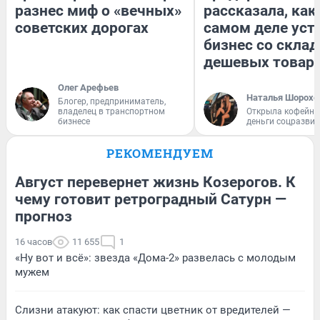
разнес миф о «вечных»
рассказала, как
советских дорогах
самом деле уст
бизнес со скла
дешевых товар
Олег Арефьев
Наталья Шорохо
Блогер, предприниматель,
владелец в транспортном
Открыла кофейну
бизнесе
деньги соцразви
РЕКОМЕНДУЕМ
Август перевернет жизнь Козерогов. К
чему готовит ретроградный Сатурн —
прогноз
16 часов
11 655
1
«Ну вот и всё»: звезда «Дома-2» развелась с молодым
мужем
Слизни атакуют: как спасти цветник от вредителей —