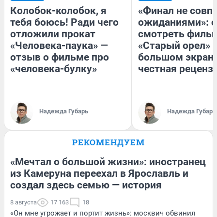
Колобок-колобок, я
«Финал не совпа
тебя боюсь! Ради чего
ожиданиями»: с
отложили прокат
смотреть филь
«Человека-паука» —
«Старый орел» 
отзыв о фильме про
большом экран
«человека-булку»
честная реценз
Надежда Губарь
Надежда Губарь
РЕКОМЕНДУЕМ
«Мечтал о большой жизни»: иностранец
из Камеруна переехал в Ярославль и
создал здесь семью — история
8 августа
17 163
18
«Он мне угрожает и портит жизнь»: москвич обвинил