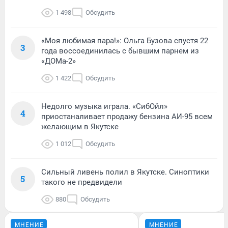
1 498
Обсудить
«Моя любимая пара!»: Ольга Бузова спустя 22
3
года воссоединилась с бывшим парнем из
«ДОМа-2»
1 422
Обсудить
Недолго музыка играла. «СибОйл»
4
приостаналивает продажу бензина АИ-95 всем
желающим в Якутске
1 012
Обсудить
Сильный ливень полил в Якутске. Синоптики
5
такого не предвидели
880
Обсудить
МНЕНИЕ
МНЕНИЕ