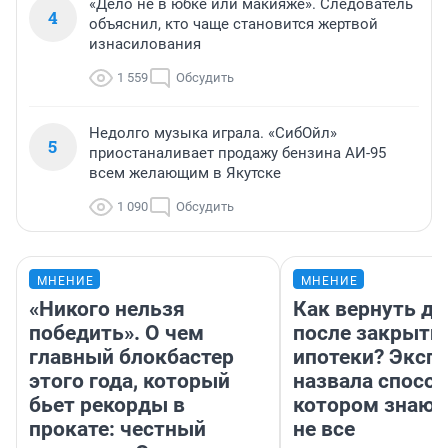
«Дело не в юбке или макияже». Следователь
4
объяснил, кто чаще становится жертвой
изнасилования
1 559
Обсудить
Недолго музыка играла. «СибОйл»
5
приостаналивает продажу бензина АИ-95
всем желающим в Якутске
1 090
Обсудить
МНЕНИЕ
МНЕНИЕ
«Никого нельзя
Как вернуть де
победить». О чем
после закрыти
главный блокбастер
ипотеки? Эксп
этого года, который
назвала способ
бьет рекорды в
котором знают
прокате: честный
не все