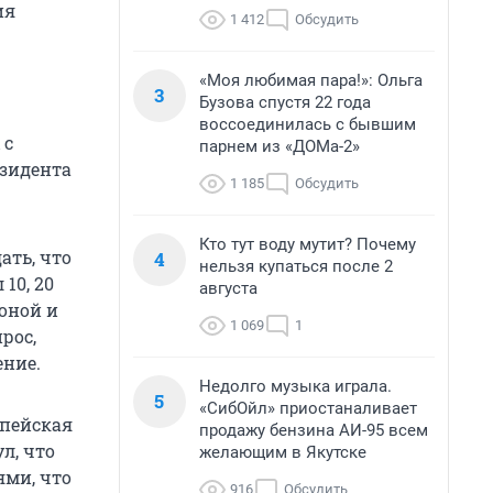
ия
1 412
Обсудить
«Моя любимая пара!»: Ольга
3
Бузова спустя 22 года
воссоединилась с бывшим
 с
парнем из «ДОМа-2»
зидента
1 185
Обсудить
Кто тут воду мутит? Почему
ать, что
4
нельзя купаться после 2
10, 20
августа
роной и
1 069
1
рос,
ение.
Недолго музыка играла.
5
«СибОйл» приостаналивает
опейская
продажу бензина АИ-95 всем
л, что
желающим в Якутске
ми, что
916
Обсудить