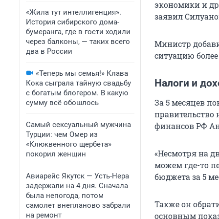
экономики и др
«Жила тут интеллигенция».
заявил Силуано
История сибирского дома-
бумеранга, где в гости ходили
через балконы, — таких всего
Министр добави
два в России
ситуацию более
«Теперь мы семья!» Клава
Налоги и до
Кока сыграла тайную свадьбу
с богатым блогером. В какую
За 5 месяцев по
сумму всё обошлось
правительство 
Самый сексуальный мужчина
финансов РФ Ан
Турции: чем Омер из
«Клюквенного щербета»
«Несмотря на д
покорил женщин
можем где-то пе
Авиарейс Якутск — Усть-Нера
бюджета за 5 ме
задержали на 4 дня. Сначала
была непогода, потом
Также он обрат
самолет внепланово забрали
на ремонт
основным показ