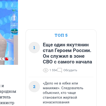
ТОП 5
Еще один якутянин
1
стал Героем России.
Он служил в зоне
СВО с самого начала
1 554
Обсудить
«Дело не в юбке или
 и
2
макияже». Следователь
народном
объяснил, кто чаще
итель
становится жертвой
изнасилования
министр