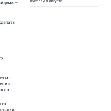
жителей в августе
айдем», —
сделать
тр
что мы
нения
л он.
что
 ставки