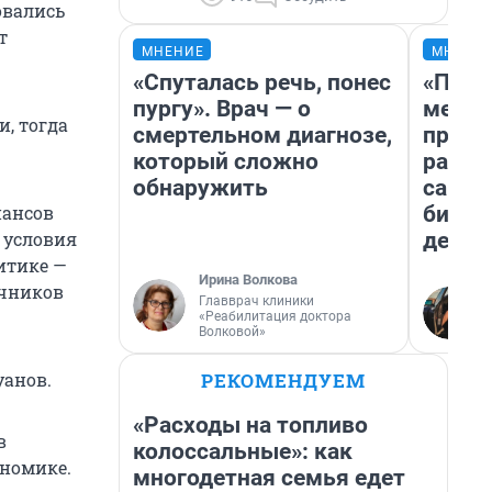
овались
т
МНЕНИЕ
МНЕНИ
«Спуталась речь, понес
«Поку
пургу». Врач — о
мешке
, тогда
смертельном диагнозе,
предп
который сложно
расска
обнаружить
самом
бизне
нансов
дешев
 условия
итике —
Ирина Волкова
очников
Главврач клиники
«Реабилитация доктора
Волковой»
РЕКОМЕНДУЕМ
уанов.
«Расходы на топливо
в
колоссальные»: как
ономике.
многодетная семья едет