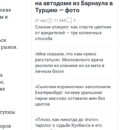
на автодоме из Барнаула в
Турцию — фото
сокие
м и
21 час
11 544
5
Слизни атакуют: как спасти цветник
от вредителей — три копеечных
способа
ся.
 рынок.
«Мне сказали, что нам нужно
расстаться». Московского врача
уволили из клиники из-за мата в
личном блоге
 а
ю,
«Сыночки-корзиночки» заполонили
не
Екатеринбург: почему уральские
парни массово оставили жен без
цветов
ступны
«Плохо, как никогда до этого»:
таролог о судьбе Кузбасса и его
торов