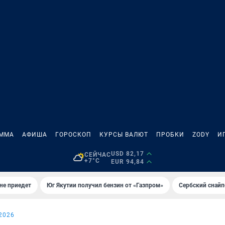
АММА
АФИША
ГОРОСКОП
КУРСЫ ВАЛЮТ
ПРОБКИ
ZODY
И
USD 82,17
СЕЙЧАС
+7°C
EUR 94,84
не приедет
Юг Якутии получил бензин от «Газпром»
Сербский снайп
2026