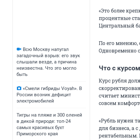
«Это более креп
процентные ста
Центральный бан
По его мнению, 
Всю Москву напугал
Одновременно с
загадочный взрыв: его звук
слышали везде, а причина
Что с курсом
неизвестна. Что это могло
быть
Курс рубля долж
скорректирован
«Смели гибриды Voyah». В
России возник дефицит
считает минист
электромобилей
совсем комфорт
Тигры на пляже и 300 оленей
«Рубль нужен т
в дикой природе: топ-24
самых красивых бухт
для бизнеса, а 
Приморского края
рентабельным. 