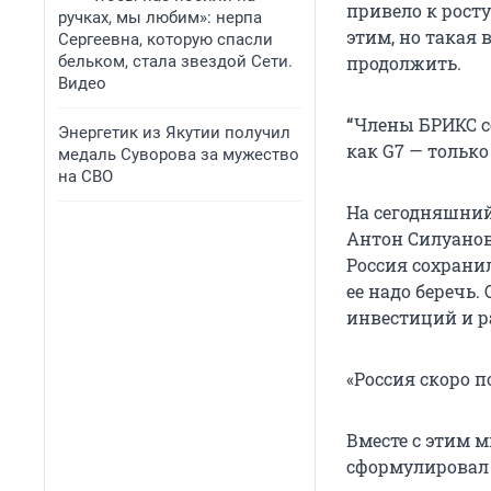
привело к росту
ручках, мы любим»: нерпа
этим, но такая
Сергеевна, которую спасли
бельком, стала звездой Сети.
продолжить.
Видео
“
Члены БРИКС с
Энергетик из Якутии получил
как G7 — только
медаль Суворова за мужество
на СВО
На сегодняшний
Антон Силуанов
Россия сохрани
ее надо беречь.
инвестиций и р
«Россия скоро 
Вместе с этим 
сформулировал 