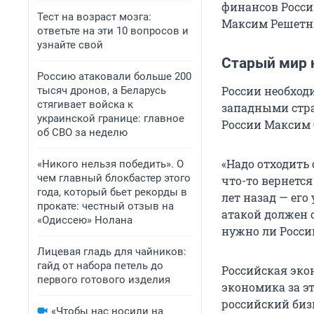
финансов Росси
Тест на возраст мозга:
Максим Решетни
ответьте на эти 10 вопросов и
узнайте свой
Старый мир 
Россию атаковали больше 200
России необход
тысяч дронов, а Беларусь
стягивает войска к
западными стра
украинской границе: главное
России Максим 
об СВО за неделю
«Надо отходить
«Никого нельзя победить». О
чем главный блокбастер этого
что-то вернется
года, который бьет рекорды в
лет назад — его
прокате: честный отзыв на
атакой должен с
«Одиссею» Нолана
нужно ли Росси
Лицевая гладь для чайников:
гайд от набора петель до
Российская экон
первого готового изделия
экономика за эт
российский биз
«Чтобы нас носили на