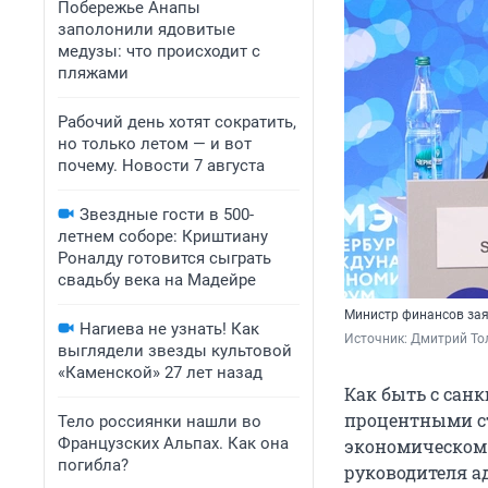
Побережье Анапы
заполонили ядовитые
медузы: что происходит с
пляжами
Рабочий день хотят сократить,
но только летом — и вот
почему. Новости 7 августа
Звездные гости в 500-
летнем соборе: Криштиану
Роналду готовится сыграть
свадьбу века на Мадейре
Министр финансов зая
Нагиева не узнать! Как
Источник: 
Дмитрий То
выглядели звезды культовой
«Каменской» 27 лет назад
Как быть с санк
процентными ст
Тело россиянки нашли во
Французских Альпах. Как она
экономическом 
погибла?
руководителя а