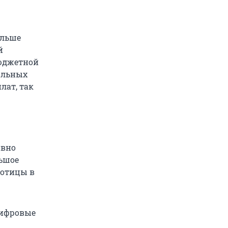
ольше
й
бюджетной
альных
лат, так
ивно
льшое
ботицы в
цифровые