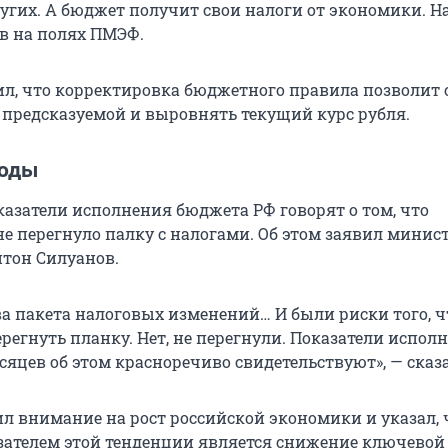
угих. А бюджет получит свои налоги от экономики. Н
в на полях ПМЭФ.
л, что корректировка бюджетного правила позволит 
 предсказуемой и выровнять текущий курс рубля.
ходы
казатели исполнения бюджета РФ говорят о том, что
не перегнуло палку с налогами. Об этом заявил минис
тон Силуанов.
ва пакета налоговых изменений… И были риски того, 
регнуть планку. Нет, не перегнули. Показатели испол
сяцев об этом красноречиво свидетельствуют», — сказа
ил внимание на рост российской экономики и указал, 
ателем этой тенденции является снижение ключевой