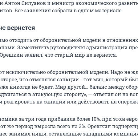
и Антон Силуанов и министр экономического развит
ков. Все заявления собрали в одном материале.
не вернется
имо отходить от оборонительной модели в отношениях
нами. Заместитель руководителя администрации пре
Орешкин заявил, что старый мир не вернется.
 от исключительно оборонительной модели. Надо не жд
 старое, что отменятся санкции… тот мир, который был 
 уже никогда не будет. Мир другой… баланс между обо
двигаться в атакующую сторону», — ответил он на воп
и реагировать на санкции или действовать на опереж
омика за три года прибавила более 10%, при этом евр
от же период выросла всего на 3%. Орешкин подчеркну
нес занимал ниши, оставленные западными компания