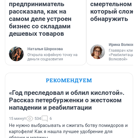
предприниматель
смертельном д
рассказала, как на
который слож
самом деле устроен
обнаружить
бизнес со складами
дешевых товаров
Ирина Волкова
Наталья Шорохова
Главврач клини
Открыла кофейную точку на
«Реабилитация 
деньги соцразвития
Волковой»
РЕКОМЕНДУЕМ
«Год преследовал и облил кислотой».
Рассказ петербурженки о жестоком
нападении и реабилитации
15 минут
534
6
Не нужно выбрасывать и сжигать ботву помидоров и
картофеля! Как я нашла лучшее удобрение для
яблони и малины