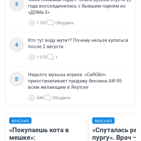
3
года воссоединилась с бывшим парнем из
«ДОМа-2»
1 257
Обсудить
Кто тут воду мутит? Почему нельзя купаться
4
после 2 августа
1 075
1
Недолго музыка играла. «СибОйл»
5
приостаналивает продажу бензина АИ-95
всем желающим в Якутске
944
Обсудить
МНЕНИЕ
МНЕНИЕ
«Покупаешь кота в
«Спуталась реч
мешке»:
пургу». Врач — 