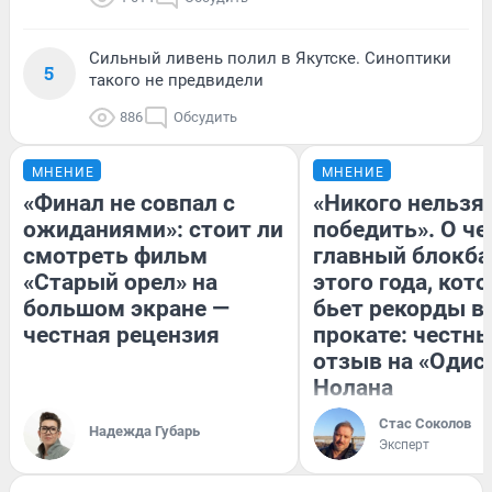
Сильный ливень полил в Якутске. Синоптики
5
такого не предвидели
886
Обсудить
МНЕНИЕ
МНЕНИЕ
«Финал не совпал с
«Никого нельзя
ожиданиями»: стоит ли
победить». О ч
смотреть фильм
главный блокба
«Старый орел» на
этого года, кот
большом экране —
бьет рекорды в
честная рецензия
прокате: честн
отзыв на «Одис
Нолана
Стас Соколов
Надежда Губарь
Эксперт