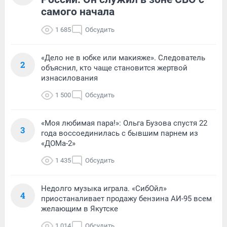
самого начала
1 685
Обсудить
«Дело не в юбке или макияже». Следователь
2
объяснил, кто чаще становится жертвой
изнасилования
1 500
Обсудить
«Моя любимая пара!»: Ольга Бузова спустя 22
3
года воссоединилась с бывшим парнем из
«ДОМа-2»
1 435
Обсудить
Недолго музыка играла. «СибОйл»
4
приостаналивает продажу бензина АИ-95 всем
желающим в Якутске
1 014
Обсудить