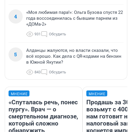
«Моя любимая пара!»: Ольга Бузова спустя 22
4
года воссоединилась с бывшим парнем из
«ДОМа-2»
931
Обсудить
Алданцы жалуются, но власти сказали, что
5
всё хорошо. Как дела с QR-кодами на бензин
в Южной Якутии?
843
Обсудить
МНЕНИЕ
МНЕНИЕ
«Спуталась речь, понес
Продашь за 300
пургу». Врач — о
возьмут с 4000
смертельном диагнозе,
нам готовит н
который сложно
налоговый зако
обнаружить
коснется импор