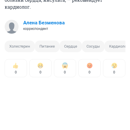
кардиолог.
Алена Безменова
корреспондент
Холестерин
Питание
Сердце
Сосуды
Кардиолог
0
0
0
0
0